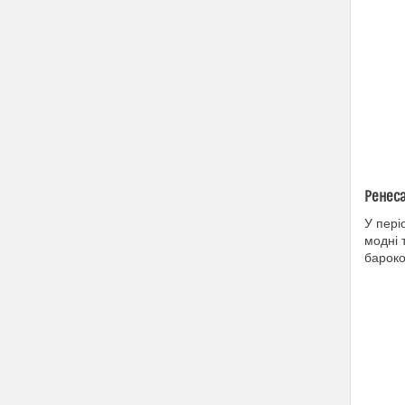
Ренеса
У пері
модні 
бароко