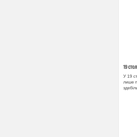
19 сто
У 19 с
лише п
здебіл