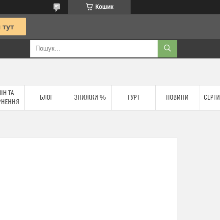
Кошик
ІН ТА
БЛОГ
ЗНИЖКИ %
ГУРТ
НОВИНИ
СЕРТИ
РНЕННЯ