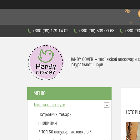
+380 (99) 179-14-02
+380 (96) 509-00-68
+380 (93
HANDY COVER — твої якісні аксесуари з
натуральної шкіри
Товари та послуги
ІСТОРІ
Патріотичні товари
! НОВИНКИ
* ТОП 50 популярних товарів *