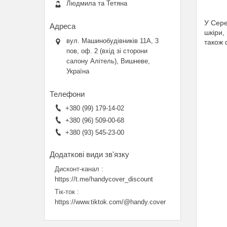
Людмила та Тетяна
У Сере
шкіри,
вул. Машинобудівників 11А, 3
також 
пов, оф. 2 (вхід зі сторони
салону Алітель), Вишневе,
Україна
+380 (99) 179-14-02
+380 (96) 509-00-68
+380 (93) 545-23-00
Дисконт-канал
https://t.me/handycover_discount
Тік-ток
https://www.tiktok.com/@handy.cover