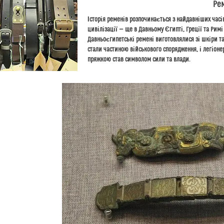
Рем
Історія ременів розпочинається з найдавніших часі
ци
вілізації — ще в Давньому Єгипті, Греції та Рим
Давньоєгипетські ремені виготовлялися зі шкіри т
стали частиною військового спорядження, і легіонери
пряжкою став символом сили та влади.