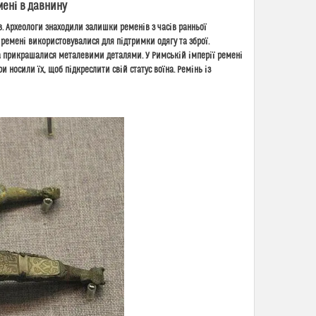
ені в давнину
в. Археологи знаходили залишки ременів з часів ранньої
і ремені використовувалися для підтримки одягу та зброї.
а прикрашалися металевими деталями. У Римській імперії ремені
 носили їх, щоб підкреслити свій статус воїна. Ремінь із