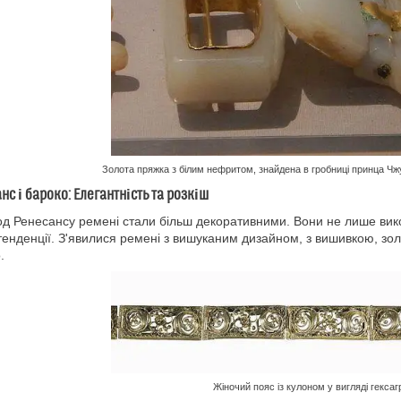
Золота пряжка з білим нефритом, знайдена в гробниці принца Чжу
нс і бароко: Елегантність та розкіш
од Ренесансу ремені стали більш декоративними. Вони не лише вик
тенденції. З'явилися ремені з вишуканим дизайном, з вишивкою, з
.
Жіночий пояс із кулоном у вигляді гексаг