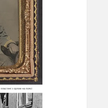
пластині з орлом на поясі