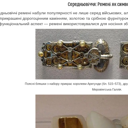
Середньовіччя: Ремені як симво
дньовіччі ремені набули популярності не лише серед військових, але
 прикрашені дорогоцінним камінням, золотою та срібною фурнітуро
функціональний аспект — ремені використовувалися для носіння збр
Поясні бляшки з набору прикрас королеви Арегунди (бл. 515–573), дру
Меровінгська Галлія.