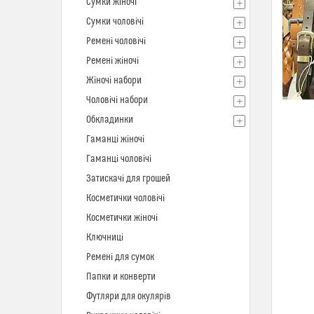
Сумки жіночі
Сумки чоловічі
Ремені чоловічі
Ремені жіночі
Жіночі набори
Чоловічі набори
Обкладинки
Гаманці жіночі
Гаманці чоловічі
Затискачі для грошей
Косметички чоловічі
Косметички жіночі
Ключниці
Ремені для сумок
Папки и конверти
Футляри для окулярів