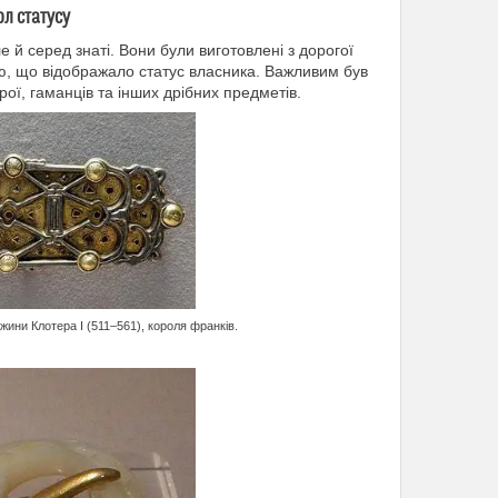
л статусу
 й серед знаті. Вони були виготовлені з дорогої
ю, що відображало статус власника. Важливим був
ої, гаманців та інших дрібних предметів.
жини Клотера I (511–561), короля франків.