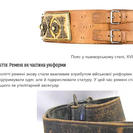
Пояс у пшеворському стилі, XVII
ліття: Ремені як частина уніформи
толітті ремені знову стали важливим атрибутом військової уніформи
ідтримувати одяг, але й підкреслювати статуру. У цей час ремені ст
ьшого як утилітарний аксесуар.