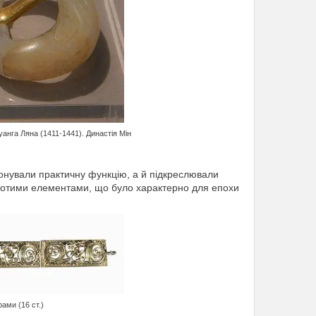
анга Ляна (1411-1441). Династія Мін
онували практичну функцію, а й підкреслювали
олотими елементами, що було характерно для епохи
рами (16 ст.)