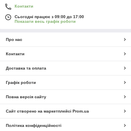
Вони стануть вдалим доповненням до вашого образу та
Контакти
забезпечать організованість у будь-якій ситуації — чи то у
подорожі, чи в повсякденному житті.
Сьогодні працює з 09:00 до 17:00
Показати весь графік роботи
Оберіть свою ідеальну шкіряну косметичку та
насолоджуйтесь зручністю, стилем і порядком у кожній
дрібниці!
Про нас
Контакти
Доставка та оплата
Графік роботи
Повна версія сайту
Сайт створено на маркетплейсі
Prom.ua
Політика конфіденційності