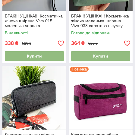
БРАК!!! УЦІНКА!!! Косметичка
БРАК!!! УЦІНКА!!! Косметичка
жіноча шкіряна Viva 015
жіноча маленька шкіряна
маленька чорна з
Viva 033 салатова в сумку
геометричним орнаментом
В наявності
Готово до відправки
338
364
₴
₴
520 ₴
520 ₴
Купити
Купити
Новинка
Косметичка-клатч жіноча
Косметичка-органайзер