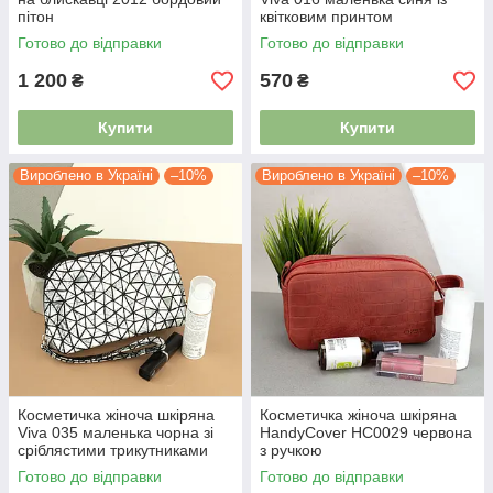
пітон
квітковим принтом
Готово до відправки
Готово до відправки
1 200
570
₴
₴
Купити
Купити
Вироблено в Україні
–10%
Вироблено в Україні
–10%
Косметичка жіноча шкіряна
Косметичка жіноча шкіряна
Viva 035 маленька чорна зі
HandyCover HC0029 червона
сріблястими трикутниками
з ручкою
Готово до відправки
Готово до відправки