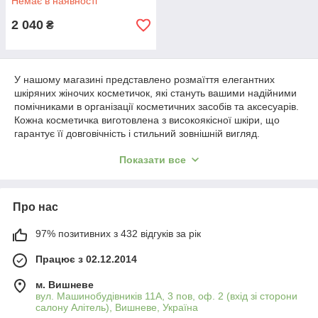
Немає в наявності
2 040
₴
У нашому магазині представлено розмаїття елегантних
шкіряних жіночих косметичок, які стануть вашими надійними
помічниками в організації косметичних засобів та аксесуарів.
Кожна косметичка виготовлена з високоякісної шкіри, що
гарантує її довговічність і стильний зовнішній вигляд.
У нас ви знайдете косметички різних розмірів — від
Показати все
компактних варіантів для найнеобхіднішого до містких
моделей, в яких легко вмістяться всі ваші улюблені засоби.
Кожна косметичка розроблена з урахуванням сучасних
Про нас
потреб, тому ви зможете знайти ідеальну для щоденного
використання або подорожей.
97% позитивних з 432 відгуків за рік
Ми пропонуємо косметички в різних цінових категоріях, що
дозволяє підібрати ідеальний аксесуар, незалежно від
Працює з 02.12.2014
вашого бюджету. Незалежно від ціни, кожна косметичка
відрізняється високою якістю та увагою до деталей.
м. Вишневе
вул. Машинобудівників 11А, 3 пов, оф. 2 (вхід зі сторони
Наші шкіряні косметички поєднують у собі класичний дизайн і
салону Алітель), Вишневе, Україна
практичні рішення для зберігання косметики та аксесуарів.