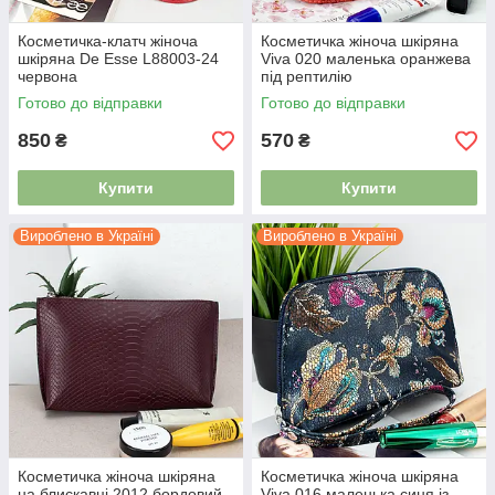
Косметичка-клатч жіноча
Косметичка жіноча шкіряна
шкіряна De Esse L88003-24
Viva 020 маленька оранжева
червона
під рептилію
Готово до відправки
Готово до відправки
850
570
₴
₴
Купити
Купити
Вироблено в Україні
Вироблено в Україні
Косметичка жіноча шкіряна
Косметичка жіноча шкіряна
на блискавці 2012 бордовий
Viva 016 маленька синя із