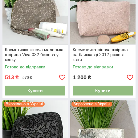
Косметичка жіноча маленька
Косметичка жіноча шкіряна
шкіряна Viva 032 бежева у
на блискавці 2012 рожеві
квітку
квіти
Готово до відправки
Готово до відправки
513
1 200
₴
₴
570 ₴
Купити
Купити
Вироблено в Україні
Вироблено в Україні