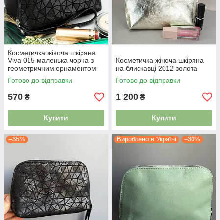
Косметичка жіноча шкіряна
Viva 015 маленька чорна з
Косметичка жіноча шкіряна
геометричним орнаментом
на блискавці 2012 золота
Готово до відправки
Готово до відправки
570
1 200
₴
₴
Купити
Купити
–35%
Вироблено в Україні
–30%