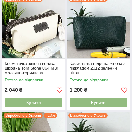
Косметичка жіноча велика
Косметичка шкіряна жіноча з
шкіряна Tom Stone 064 MBr
підкладом 2012 зелений
молочно-коричнева
пітон
Готово до відправки
Готово до відправки
2 040
1 200
₴
₴
Купити
Купити
Вироблено в Україні
–10%
Вироблено в Україні