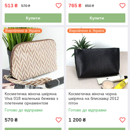
513
765
₴
₴
570 ₴
850 ₴
Купити
Купити
Вироблено в Україні
Вироблено в Україні
Косметичка жіноча шкіряна
Косметичка жіноча чорна
Viva 018 маленька бежева з
шкіряна на блискавці 2012
плетеним орнаментом
пітон
Готово до відправки
Готово до відправки
570
1 200
₴
₴