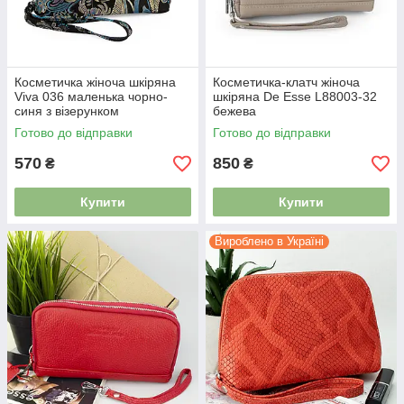
Косметичка жіноча шкіряна
Косметичка-клатч жіноча
Viva 036 маленька чорно-
шкіряна De Esse L88003-32
синя з візерунком
бежева
Готово до відправки
Готово до відправки
570
850
₴
₴
Купити
Купити
Вироблено в Україні