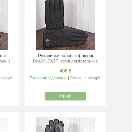
ові
Рукавички чоловічі флісові
нні з
DM24138-1T чорні демісезонні з
м
резинкою XL/11"/23 см
400 ₴
 роздріб
Готово до відправки
Оптом і в роздріб
КУПИТИ