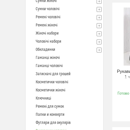
Сумки жіночі
Сумки чоловічі
Ремені чоловічі
Ремені жіночі
Жіночі набори
Чоловічі набори
Обкладинки
Гаманці жіночі
Гаманці чоловічі
Рукави
Затискачі для грошей
1 
Косметички чоловічі
Косметички жіночі
Готово
Ключниці
Ремені для сумок
Папки и конверти
Футляри для окулярів