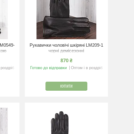
LM0549-
Рукавички чоловічі шкіряні LM209-1
мкою
чорні демісезонні
870 ₴
 роздріб
Готово до відправки
Оптом і в роздріб
КУПИТИ