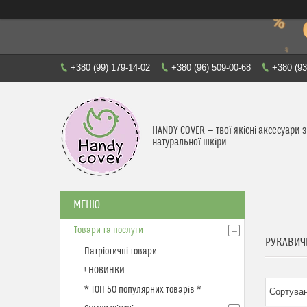
+380 (99) 179-14-02
+380 (96) 509-00-68
+380 (93
HANDY COVER — твої якісні аксесуари з
натуральної шкіри
Товари та послуги
РУКАВИЧ
Патріотичні товари
! НОВИНКИ
* ТОП 50 популярних товарів *