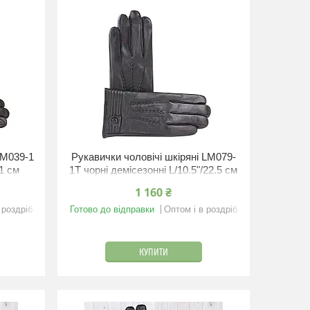
LM039-1
Рукавички чоловічі шкіряні LM079-
21 см
1T чорні демісезонні L/10.5"/22.5 см
1 160 ₴
 роздріб
Готово до відправки
Оптом і в роздріб
КУПИТИ