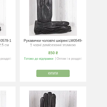
M0578-1
Рукавички чоловічі шкіряні LM0549-
2.5 см
1 чорні демісезонні згумкою
S/9,5"/21 см
850 ₴
 роздріб
Готово до відправки
Оптом і в роздріб
КУПИТИ