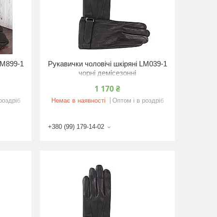
LM899-1
Рукавички чоловічі шкіряні LM039-1
чорні демісезонні
1 170 ₴
роздріб
Немає в наявності
Оптом і в роздріб
+380 (99) 179-14-02