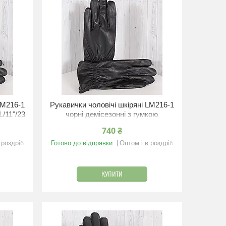
LM216-1
Рукавички чоловічі шкіряні LM216-1
L/11"/23
чорні демісезонні з гумкою
XXL/11.5"/24 см
740 ₴
 роздріб
Готово до відправки
Оптом і в роздріб
КУПИТИ