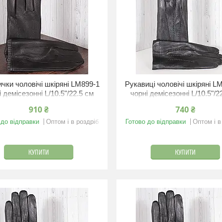
чки чоловічі шкіряні LM899-1
Рукавиці чоловічі шкіряні L
і демісезонні L/10.5"/22.5 см
чорні демісезонні L/10.5"/2
910 ₴
740 ₴
 до відправки
Оптом і в роздріб
Готово до відправки
Оптом і в
КУПИТИ
КУПИТИ