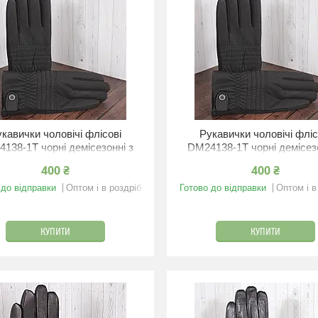
кавички чоловічі флісові
Рукавички чоловічі фліс
138-1T чорні демісезонні з
DM24138-1T чорні демісезо
резинкою S/9.5"/21 см
резинкою XS/9''/20 с
400 ₴
400 ₴
 до відправки
Оптом і в роздріб
Готово до відправки
Оптом і в
КУПИТИ
КУПИТИ