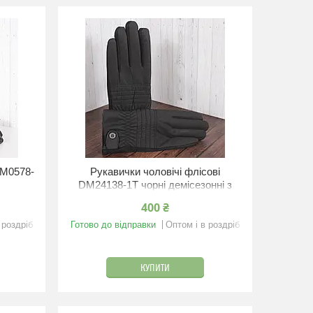
LM0578-
Рукавички чоловічі флісові
DM24138-1T чорні демісезонні з
резинкою
400 ₴
 роздріб
Готово до відправки
Оптом і в роздріб
КУПИТИ