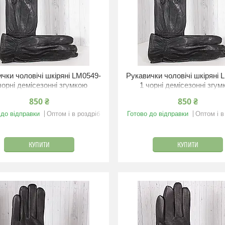
чки чоловічі шкіряні LM0549-
Рукавички чоловічі шкіряні 
чорні демісезонні згумкою
1 чорні демісезонні згу
L/10.5"/22.5 см
XL/11"/23 см
850 ₴
850 ₴
 до відправки
Оптом і в роздріб
Готово до відправки
Оптом і в
КУПИТИ
КУПИТИ