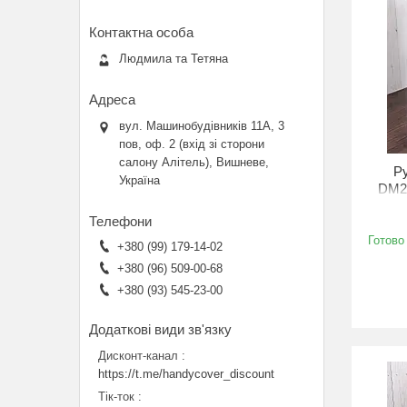
Людмила та Тетяна
вул. Машинобудівників 11А, 3
пов, оф. 2 (вхід зі сторони
салону Алітель), Вишневе,
Ру
Україна
DM24
Готово
+380 (99) 179-14-02
+380 (96) 509-00-68
+380 (93) 545-23-00
Дисконт-канал
https://t.me/handycover_discount
Тік-ток