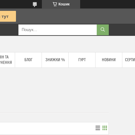
Кошик
ІН ТА
БЛОГ
ЗНИЖКИ %
ГУРТ
НОВИНИ
СЕРТИ
РНЕННЯ