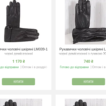
чки чоловічі шкіряні LM039-1
Рукавички чоловічі шкіряні 
чорні демісезонні
чорні демісезонні з гумкою X
см
1 170 ₴
740 ₴
 до відправки
Оптом і в роздріб
Готово до відправки
Оптом і в
КУПИТИ
КУПИТИ