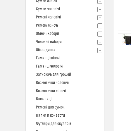
Сумки жіночі
Сумки чоловічі
Ремені чоловічі
Ремені жіночі
Жіночі набори
Чоловічі набори
Обкладинки
Гаманці жіночі
Гаманці чоловічі
Затискачі для грошей
Косметички чоловічі
Косметички жіночі
Ключниці
Ремені для сумок
Папки и конверти
Футляри для окулярів