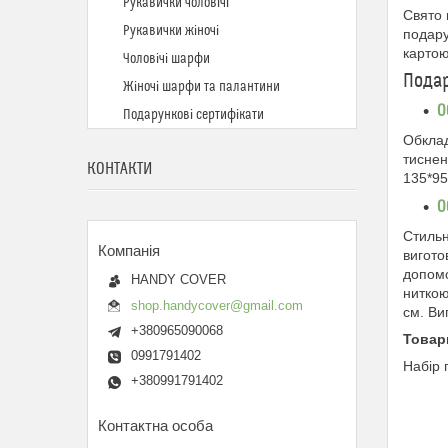
Рукавички чоловічі
Свято 
Рукавички жіночі
подару
картою
Чоловічі шарфи
Подар
Жіночі шарфи та палантини
О
Подарункові сертифікати
Обклад
тиснен
КОНТАКТИ
135*95
О
Стильн
вигото
допомо
HANDY COVER
ниткою
shop.handycover@gmail.com
см. Ви
+380965090068
Товари
0991791402
Набір 
+380991791402