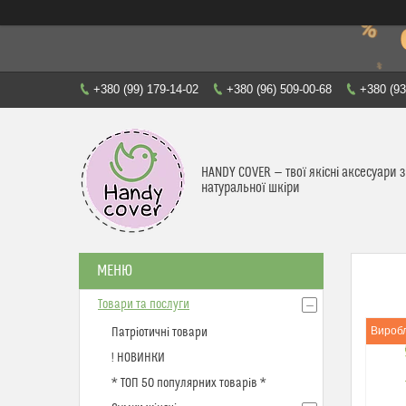
+380 (99) 179-14-02
+380 (96) 509-00-68
+380 (93
HANDY COVER — твої якісні аксесуари з
натуральної шкіри
Товари та послуги
Виробл
Патріотичні товари
! НОВИНКИ
* ТОП 50 популярних товарів *