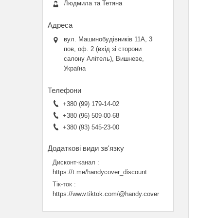
Людмила та Тетяна
вул. Машинобудівників 11А, 3
пов, оф. 2 (вхід зі сторони
салону Алітель), Вишневе,
Україна
+380 (99) 179-14-02
+380 (96) 509-00-68
+380 (93) 545-23-00
Дисконт-канал
https://t.me/handycover_discount
Тік-ток
https://www.tiktok.com/@handy.cover