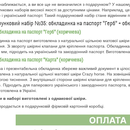
наближається, а ви все ще не визначилися з подарунком? У нашому
нкових наборів високої якості за доступними цінами. Наприклад, це
 і український паспорт. Такий подарунковий набір стане відмінним пре
унковий набір №35: обкладинка на паспорт "Герб" + об
бкладинка на паспорт "Герб" (коричнева)
инка на паспорт виготовлена з натуральної щільною матової шкір
ня. Зі звороту шкіряні клапани для кріплення паспорта. Обкладинк
 мм, підходить на український та закордонний паспорт. Виготовлена 
бкладинка на паспорт "Карта" (коричнева)
а і презентабельна обкладинка збереже важливий документ в цілос
влена з натуральної щільної матової шкіри Crazy horse. На зовнішні
гою тиснення. З внутрішньої сторони шкіряні клапани для кріплен
. Підходить для паперового українського і закордонного паспорта, в 
готовлена в Україні.
 в наборі виготовлені з однакової шкіри.
продається в подарунковій фірмовій картонній коробці.