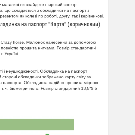
 магазині ви знайдете широкий спектр
й, що складається з обкладинки на паспорт з
зентом як колезі по роботі, другу, так і керівникові.
кладинка на паспорт "Карта" (коричневий)
и Crazy horse. Малюнок нанесений за допомогою
а повністю прошита нитками. Розмір стандартний
в Україні.
ті і неушкодженості. Обкладинка на паспорт
й стороні обкладинки зображено карту світу за
ня паспорта. Обкладинка надійно прошита міцною
т. ч. біометричного. Розмір стандартний 13,5*9,5