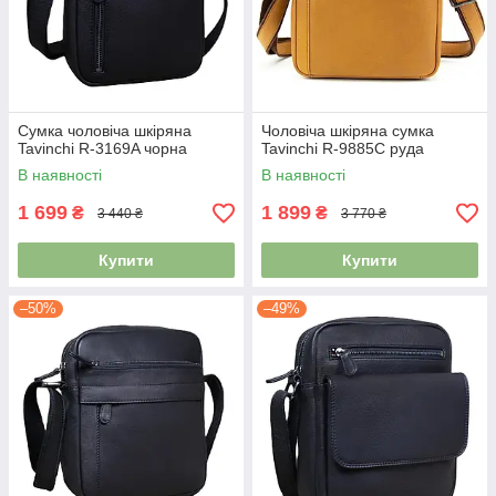
Сумка чоловіча шкіряна
Чоловіча шкіряна сумка
Tavinchi R-3169A чорна
Tavinchi R-9885C руда
В наявності
В наявності
1 699
1 899
₴
₴
3 440 ₴
3 770 ₴
Купити
Купити
–50%
–49%