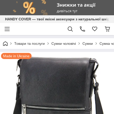
HANDY COVER — твої якісні аксесуари з натуральної шкіри
Товари та послуги
Сумки чоловічі
Сумки
Сумка чо
Made in Ukraine