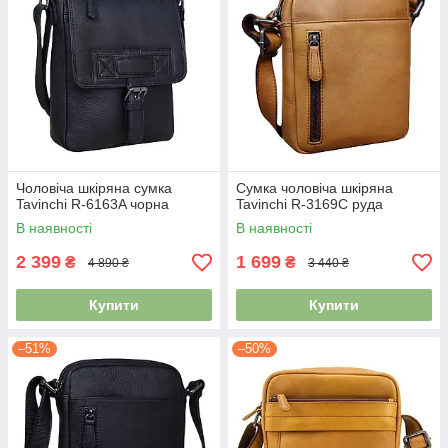
Чоловіча шкіряна сумка
Сумка чоловіча шкіряна
Tavinchi R-6163A чорна
Tavinchi R-3169C руда
В наявності
В наявності
2 399
1 699
₴
₴
4 890 ₴
3 440 ₴
Купити
Купити
–51%
–50%