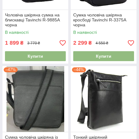
Чоловіча шкіряна сумка на
Сумка чоловіча шкіряна
блискавці Tavinchi R-9885A
кросбоді Tavinchi R-3375A
чорна
чорна
В наявності
В наявності
1 899
2 299
₴
₴
3 770 ₴
4 550 ₴
Купити
Купити
–47%
–44%
Сумка чоловіча шкіряна із
Тонкий шкіряний