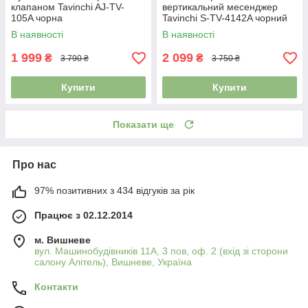
клапаном Tavinchi AJ-TV-
вертикальний месенджер
105A чорна
Tavinchi S-TV-4142A чорний
В наявності
В наявності
1 999
2 099
₴
₴
3 790 ₴
3 750 ₴
Купити
Купити
Показати ще
Про нас
97% позитивних з 434 відгуків за рік
Працює з 02.12.2014
м. Вишневе
вул. Машинобудівників 11А, 3 пов, оф. 2 (вхід зі сторони
салону Алітель), Вишневе, Україна
Контакти