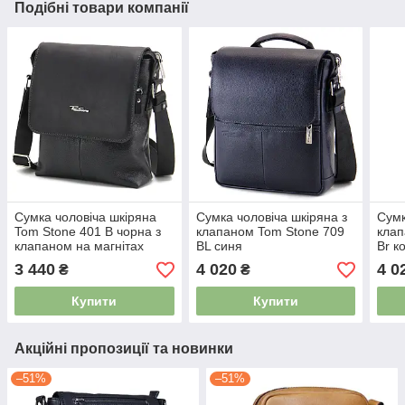
Подібні товари компанії
Сумка чоловіча шкіряна
Сумка чоловіча шкіряна з
Сумк
Tom Stone 401 B чорна з
клапаном Tom Stone 709
клап
клапаном на магнітах
BL синя
Br к
3 440
4 020
4 0
₴
₴
Купити
Купити
Акційні пропозиції та новинки
–51%
–51%