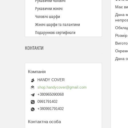
Рукавички чоловічі
Має ви
Рукавички жіночі
Дана м
Чоловічі шарфи
непроз
Жіночі шарфи та палантини
Обклад
Подарункові сертифікати
Розмір
Вигото
КОНТАКТИ
Окрем
Дана о
HANDY COVER
shop.handycover@gmail.com
+380965090068
0991791402
+380991791402