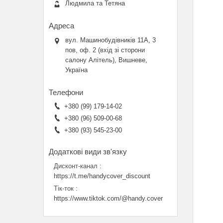
Людмила та Тетяна
вул. Машинобудівників 11А, 3
пов, оф. 2 (вхід зі сторони
салону Алітель), Вишневе,
Україна
+380 (99) 179-14-02
+380 (96) 509-00-68
+380 (93) 545-23-00
Дисконт-канал
https://t.me/handycover_discount
Тік-ток
https://www.tiktok.com/@handy.cover