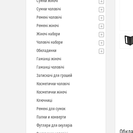
Сумки жіночі
Сумки чоловічі
Ремені чоловічі
Ремені жіночі
Жіночі набори
Чоловічі набори
Обкладинки
Гаманці жіночі
Гаманці чоловічі
Затискачі для грошей
Косметички чоловічі
Косметички жіночі
Ключниці
Ремені для сумок
Папки и конверти
Футляри для окулярів
Обкла