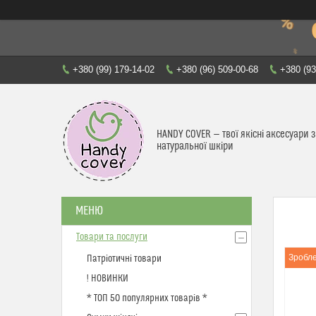
+380 (99) 179-14-02
+380 (96) 509-00-68
+380 (93
HANDY COVER — твої якісні аксесуари з
натуральної шкіри
Товари та послуги
Зробле
Патріотичні товари
! НОВИНКИ
* ТОП 50 популярних товарів *