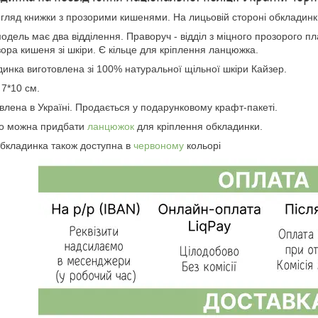
гляд книжки з прозорими кишенями. На лицьовій стороні обкладинки
одель має два відділення. Праворуч - відділ з міцного прозорого пл
ора кишеня зі шкіри. Є кільце для кріплення ланцюжка.
инка виготовлена зі 100% натуральної щільної шкіри Кайзер.
 7*10 см.
влена в Україні. Продається у подарунковому крафт-пакеті.
о можна придбати
ланцюжок
для кріплення обкладинки.
бкладинка також доступна в
червоному
кольорі