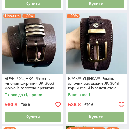
Купити
Купити
Новинка
–20%
–20%
БРАК!!! УЦІНКА!!!Ремінь
БРАК!!! УЦІНКА!!! Ремінь
жіночий шкіряний JK-3063
жіночий замшевий JK-3049
мокко із золотою пряжкою
коричневий із золотистою
(118 см)
пряжкою (113см)
Готово до відправки
В наявності
560
536
₴
₴
700 ₴
670 ₴
Купити
Купити