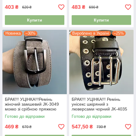
403
483
₴
₴
620 ₴
690 ₴
Купити
Купити
Новинка
–30%
Вироблено в Україні
–25%
БРАК!!! УЦІНКА!!!Ремінь
БРАК!!! УЦІНКА!!! Ремінь
жіночий замшевий JK-3049
унісекс шкіряний з
мокко зі срібною пряжкою
люверсами чорний JK-4035
(106 см)
(120 см)
Готово до відправки
Готово до відправки
469
547,50
₴
₴
670 ₴
730 ₴