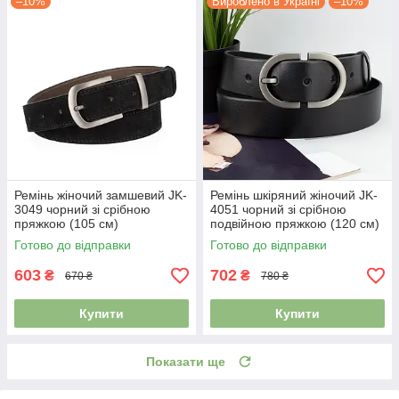
–10%
Вироблено в Україні
–10%
Ремінь жіночий замшевий JK-
Ремінь шкіряний жіночий JK-
3049 чорний зі срібною
4051 чорний зі срібною
пряжкою (105 см)
подвійною пряжкою (120 см)
Готово до відправки
Готово до відправки
603
702
₴
₴
670 ₴
780 ₴
Купити
Купити
Показати ще