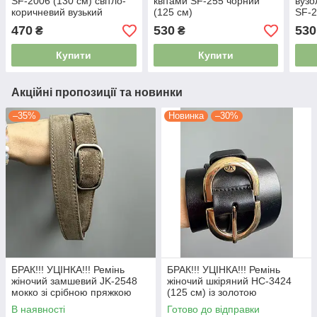
SF-2006 (130 см) світло-
квітами SF-255 чорний
вузо
коричневий вузький
(125 см)
SF-2
470
530
530
₴
₴
Купити
Купити
Акційні пропозиції та новинки
–35%
Новинка
–30%
БРАК!!! УЦІНКА!!! Ремінь
БРАК!!! УЦІНКА!!! Ремінь
жіночий замшевий JK-2548
жіночий шкіряний НС-3424
мокко зі срібною пряжкою
(125 см) із золотою
(111 см)
подвійною пряжкою чорний
В наявності
Готово до відправки