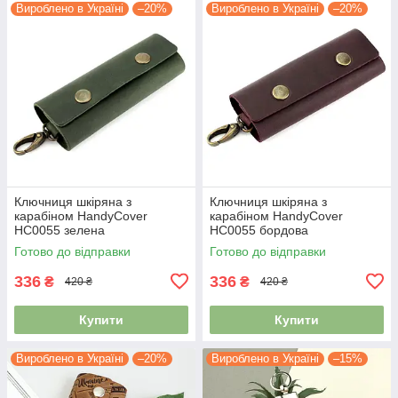
Вироблено в Україні
–20%
Вироблено в Україні
–20%
Ключниця шкіряна з
Ключниця шкіряна з
карабіном HandyCover
карабіном HandyCover
HC0055 зелена
HC0055 бордова
Готово до відправки
Готово до відправки
336
336
₴
₴
420 ₴
420 ₴
Купити
Купити
Вироблено в Україні
–20%
Вироблено в Україні
–15%