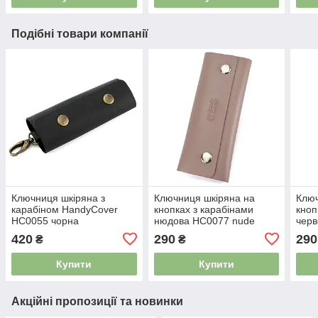
Подібні товари компанії
Ключниця шкіряна з
Ключниця шкіряна на
Ключ
карабіном HandyCover
кнопках з карабінами
кноп
HC0055 чорна
нюдова HC0077 nude
чер
420
290
290
₴
₴
Купити
Купити
Акційні пропозиції та новинки