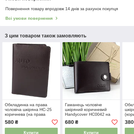
Повернення товару впродовж 14 днів за рахунок покупця
Всі умови повернення
З цим товаром також замовляють
Обкладинка на права
Гаманець чоловіче
Обкл
чоловіча шкіряна HC-25
шкіряний коричневий
шкір
коричнева (на права
Handycover HC0042 на
(кор
старого зразку)
кнопці
580
680
380
₴
₴
Купити
Купити