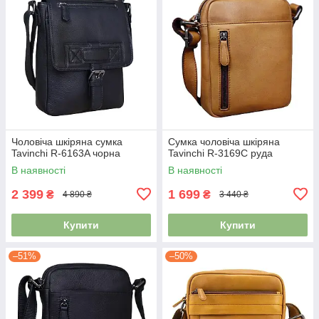
Чоловіча шкіряна сумка
Сумка чоловіча шкіряна
Tavinchi R-6163A чорна
Tavinchi R-3169C руда
В наявності
В наявності
2 399
1 699
₴
₴
4 890 ₴
3 440 ₴
Купити
Купити
–51%
–50%