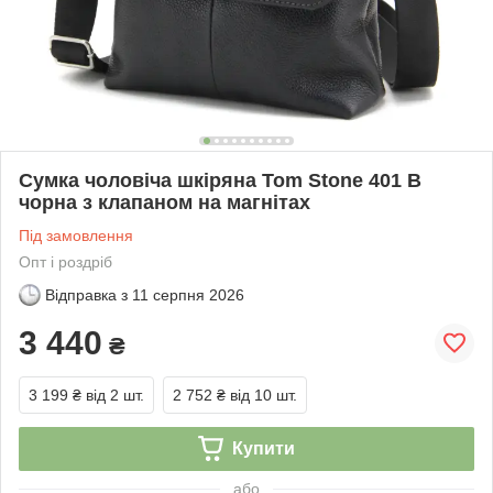
Сумка чоловіча шкіряна Tom Stone 401 B
чорна з клапаном на магнітах
Під замовлення
Опт і роздріб
Відправка з
11 серпня 2026
3 440
₴
3 199 ₴
від 2 шт.
2 752 ₴
від 10 шт.
Купити
або