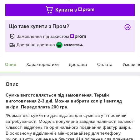
Купити з
Що таке купити з Пром?
Замовлення під захистом
Доступна доставка
Опис
Характеристики
Доставка
Оплата
Умови п
Опис
Сумка виготовляється під замовлення. Термін
виготовлення 2-3 дні. Можна вибрати колір і вигляд
шкіри. Передоплата 200 грн.
Формат цієї сумки не дає підстав для сумнівів у її постійній
затребуваності. Модель популярна завдяки наявності великої
кількості відділень та оригінального поєднання фактур шкіри.
В основному відділенні є міні-органайзер для телефону,
ручок, візиток, кишеня на блискавці і відділення для планшета