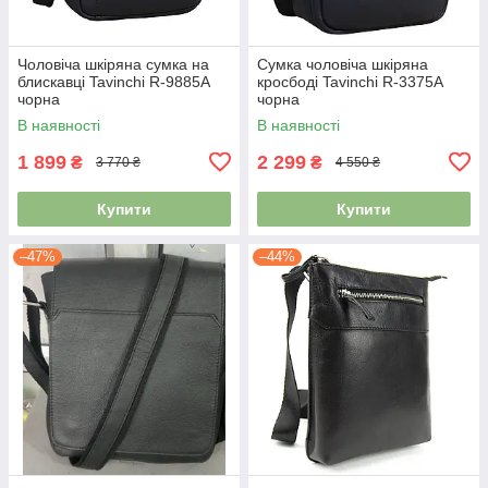
Чоловіча шкіряна сумка на
Сумка чоловіча шкіряна
блискавці Tavinchi R-9885A
кросбоді Tavinchi R-3375A
чорна
чорна
В наявності
В наявності
1 899
2 299
₴
₴
3 770 ₴
4 550 ₴
Купити
Купити
–47%
–44%