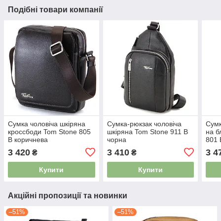
Подібні товари компанії
Сумка чоловіча шкіряна
Сумка-рюкзак чоловіча
Сумк
кроссбоди Tom Stone 805
шкіряна Tom Stone 911 B
на б
B коричнева
чорна
801 
3 420
3 410
3 4
₴
₴
Купити
Купити
Акційні пропозиції та новинки
–51%
–51%