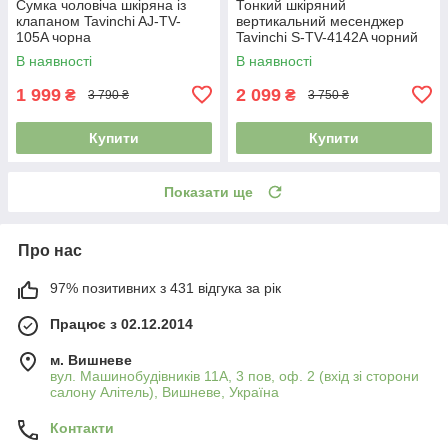
Сумка чоловіча шкіряна із
Тонкий шкіряний
клапаном Tavinchi AJ-TV-
вертикальний месенджер
105A чорна
Tavinchi S-TV-4142A чорний
В наявності
В наявності
1 999
2 099
₴
₴
3 790 ₴
3 750 ₴
Купити
Купити
Показати ще
Про нас
97% позитивних з 431 відгука за рік
Працює з 02.12.2014
м. Вишневе
вул. Машинобудівників 11А, 3 пов, оф. 2 (вхід зі сторони
салону Алітель), Вишневе, Україна
Контакти