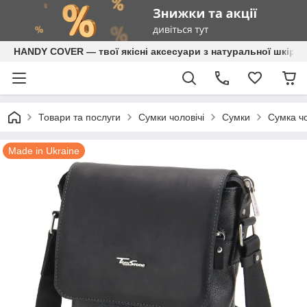
HANDY COVER — твої якісні аксесуари з натуральної шкіри
Товари та послуги
Сумки чоловічі
Сумки
Сумка чо
Made in Ukraine