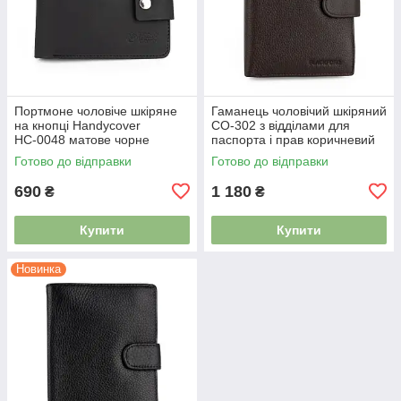
Портмоне чоловіче шкіряне
Гаманець чоловічий шкіряний
на кнопці Handycover
СО-302 з відділами для
НС-0048 матове чорне
паспорта і прав коричневий
Готово до відправки
Готово до відправки
690
1 180
₴
₴
Купити
Купити
Новинка