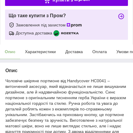
Що таке купити з Пром?
Замовлення під захистом
Доступна доставка
Опис
Характеристики
Доставка
Оплата
Умови п
Опис
Чоловіче шкіряне портмоне від Handycover HC0041 –
витончений аксесуар, який відзначається не лише вишуканим
дизайном, але й надзвичайною функціональністю. Синє
портмоне з оригінальним тисненням герба України є виразом
національної гордості та стилю. Ручна робота та увага до
деталей роблять кожен з екземплярів по-справжньому
унікальним. Застібаючись на приховану кнопку, це портмоне
забезпечує безпеку та зручність. Виготовлене з натуральної
матової шкіри, воно не лише виглядає стильно, але і надає
відчуття приємності при дотику. З двома відділеннями для