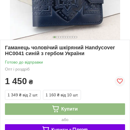
Гаманець чоловічий шкіряний Handycover
HC0041 синій з гербом України
Готово до відправки
Опт і роздріб
1 450
₴
1 349 ₴
від 2 шт.
1 160 ₴
від 10 шт.
Купити
або
Купити з