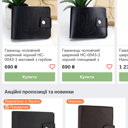
Гаманць чоловічий
Гаманець чоловічий
Гама
шкіряний чорний HC-
шкіряний HC-0043-2
шкір
0043-1 матовий з гербом
чорний глянцевий з
Han
України на кнопці
гербом України на кнопці
чор
690
690
1 2
₴
₴
Купити
Купити
Акційні пропозиції та новинки
Вироблено в Україні
Новинка
Подарунок