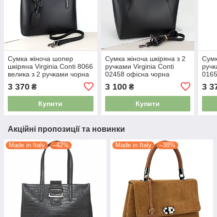
Сумка жіноча шопер
Сумка жіноча шкіряна з 2
Сумк
шкіряна Virginia Conti 8066
ручками Virginia Conti
ручк
велика з 2 ручками чорна
02458 офісна чорна
0165
3 370
3 100
3 3
₴
₴
Купити
Купити
Акційні пропозиції та новинки
Made in Italy
–42%
Made in Italy
–38%