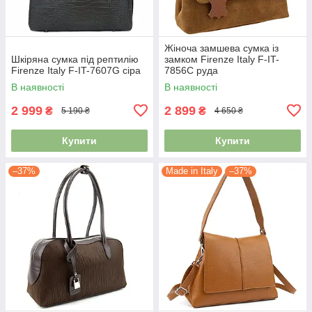
Жіноча замшева сумка із
Шкіряна сумка під рептилію
замком Firenze Italy F-IT-
Firenze Italy F-IT-7607G сіра
7856C руда
В наявності
В наявності
2 999
2 899
₴
₴
5 190 ₴
4 650 ₴
Купити
Купити
–37%
Made in Italy
–37%