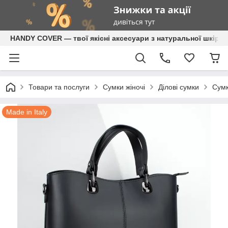
HANDY COVER — твої якісні аксесуари з натуральної шкіри
Товари та послуги
Сумки жіночі
Ділові сумки
Сумк
Made in Italy