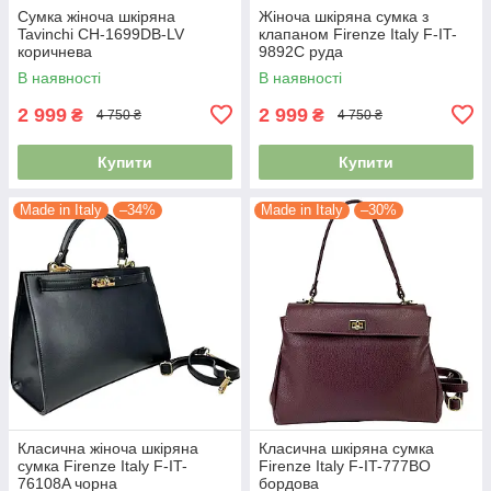
Сумка жіноча шкіряна
Жіноча шкіряна сумка з
Tavinchi CH-1699DB-LV
клапаном Firenze Italy F-IT-
коричнева
9892C руда
В наявності
В наявності
2 999
2 999
₴
₴
4 750 ₴
4 750 ₴
Купити
Купити
Made in Italy
–34%
Made in Italy
–30%
Класична жіноча шкіряна
Класична шкіряна сумка
сумка Firenze Italy F-IT-
Firenze Italy F-IT-777BO
76108A чорна
бордова