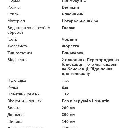
Форма
Прямокутна
Розмір
Великий
Стиль
Класичний
Матеріал
Натуральна шкіра
Вид шкіри за способом
Гладка
обробки
Колір
Чорний
Жорсткість
Жорстка
Тип застежки
Блискавка
Відділення
2 основних, Перегородка на
блискавці, Потайна кишеня
на блискавці, Відділення
для телефону
Підкладка
Так
Ручки
Дві
Плечовий ремінь
Так
Візерунки і принти
Без візерунків і принтів
Висота
260 мм
Довжина
360 мм
Ширина
140 мм