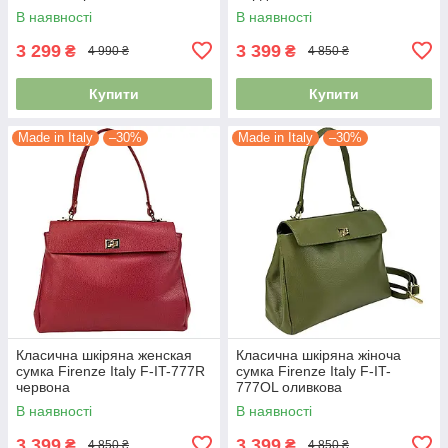
В наявності
В наявності
3 299
3 399
₴
₴
4 990 ₴
4 850 ₴
Купити
Купити
Made in Italy
–30%
Made in Italy
–30%
Класична шкіряна женская
Класична шкіряна жіноча
сумка Firenze Italy F-IT-777R
сумка Firenze Italy F-IT-
червона
777OL оливкова
В наявності
В наявності
3 399
3 399
₴
₴
4 850 ₴
4 850 ₴