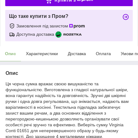
Що таке купити з Пром?
Замовлення під захистом
Доступна доставка
Опис
Характеристики
Доставка
Оплата
Умови п
Опис
Ця чорна сумка вражає своєю вишуканістю та
функціональністю. Виготовлена з гладкої натуральної шкіри,
вона гарантує надійність та довговічність. Зручні дві шкіряні
ручки і одна довга регульована, що знімається, надають вам
варіативності в носінні. Текстильна підкладка забезпечує
захист вашим речам, а два основних відділення з
перегородкою-кишенькою дозволяють організувати свої
особисті речі зручно та ефективно. Виберіть сумку Virginia
Conti 01651 для неперевершеного образу у будь-якому
контексті. Дно захищене 4 металевими ніжками.