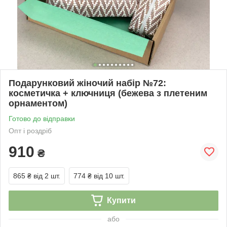
Подарунковий жіночий набір №72:
косметичка + ключниця (бежева з плетеним
орнаментом)
Готово до відправки
Опт і роздріб
910
₴
865 ₴
від 2 шт.
774 ₴
від 10 шт.
Купити
або