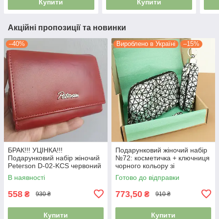
Купити
Купити
Акційні пропозиції та новинки
–40%
Вироблено в Україні
–15%
БРАК!!! УЦІНКА!!!
Подарунковий жіночий набір
Подарунковий набір жіночий
№72: косметичка + ключниця
Peterson D-02-KCS червоний
чорного кольору зі
(гаманець та брелок)
сріблястими трикутниками
В наявності
Готово до відправки
558
773,50
₴
₴
930 ₴
910 ₴
Купити
Купити