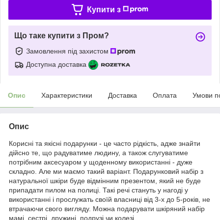
Купити з
Що таке купити з Пром?
Замовлення під захистом
Доступна доставка
Опис
Характеристики
Доставка
Оплата
Умови п
Опис
Корисні та якісні подарунки - це часто рідкість, адже знайти
дійсно те, що радуватиме людину, а також слугуватиме
потрібним аксесуаром у щоденному використанні - дуже
складно. Але ми маємо такий варіант. Подарунковий набір з
натуральної шкіри буде відмінним презентом, який не буде
припадати пилом на полиці. Такі речі стануть у нагоді у
використанні і прослужать своїй власниці від 3-х до 5-років, не
втрачаючи свого вигляду. Можна подарувати шкіряний набір
мамі, сестрі, дружині, подрузі чи колезі.