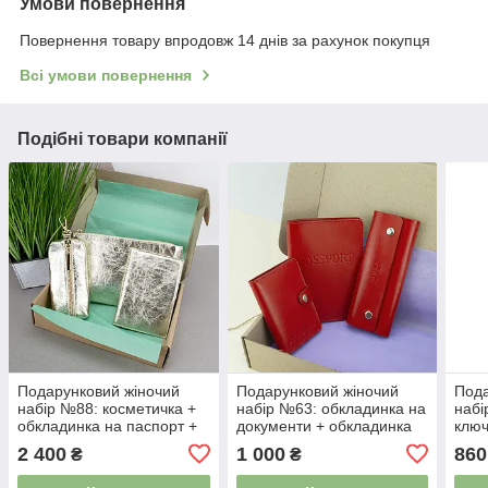
Умови повернення
Повернення товару впродовж 14 днів за рахунок покупця
Всі умови повернення
Подібні товари компанії
Подарунковий жіночий
Подарунковий жіночий
Пода
набір №88: косметичка +
набір №63: обкладинка на
набі
обкладинка на паспорт +
документи + обкладинка
ключ
ключниця золотий
на паспорт + ключниця
візе
2 400
1 000
860
₴
₴
(червоний)