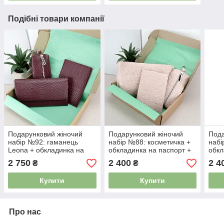
Подібні товари компанії
Подарунковий жіночий
Подарунковий жіночий
Пода
набір №92: гаманець
набір №88: косметичка +
набі
Leona + обкладинка на
обкладинка на паспорт +
обкл
паспорт + ключниця
ключниця (рожеві квіти)
ключ
2 750
2 400
2 4
₴
₴
(бордовий пітон)
Купити
Купити
Про нас