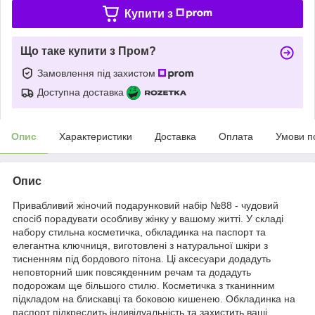
Купити з
Що таке купити з Пром?
Замовлення під захистом
Доступна доставка
Опис
Характеристики
Доставка
Оплата
Умови п
Опис
Привабливий жіночий подарунковий набір №88 - чудовий
спосіб порадувати особливу жінку у вашому житті. У складі
набору стильна косметичка, обкладинка на паспорт та
елегантна ключниця, виготовлені з натуральної шкіри з
тисненням під бордового пітона. Ці аксесуари додадуть
неповторний шик повсякденним речам та додадуть
подорожам ще більшого стилю. Косметичка з тканинним
підкладом на блискавці та боковою кишенею. Обкладинка на
паспорт підкреслить індивідуальність та захистить ваші