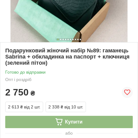
Подарунковий жіночий набір №89: гаманець
Sabrina + обкладинка на паспорт + ключниця
(зелений пітон)
Готово до відправки
Опт і роздріб
2 750
₴
2 613 ₴
від 2 шт.
2 338 ₴
від 10 шт.
Купити
або