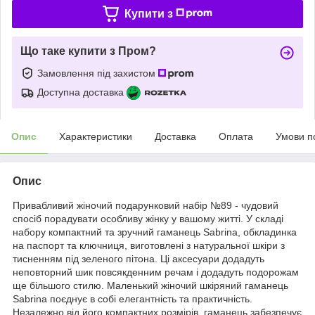
Купити з
Що таке купити з Пром?
Замовлення під захистом
Доступна доставка
Опис
Характеристики
Доставка
Оплата
Умови п
Опис
Привабливий жіночий подарунковий набір №89 - чудовий
спосіб порадувати особливу жінку у вашому житті. У складі
набору компактний та зручний гаманець Sabrina, обкладинка
на паспорт та ключниця, виготовлені з натуральної шкіри з
тисненням під зеленого пітона. Ці аксесуари додадуть
неповторний шик повсякденним речам і додадуть подорожам
ще більшого стилю. Маленький жіночий шкіряний гаманець
Sabrina поєднує в собі елегантність та практичність.
Незалежно від його компактних розмірів, гаманець забезпечує