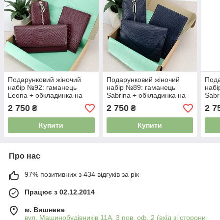
Подарунковий жіночий
Подарунковий жіночий
Пода
набір №92: гаманець
набір №89: гаманець
набі
Leona + обкладинка на
Sabrina + обкладинка на
Sabr
паспорт + ключниця
паспорт + ключниця
пасп
2 750
2 750
2 7
₴
₴
(бордовий пітон)
(синий пітон)
(бор
Купити
Купити
Про нас
97% позитивних з 434 відгуків за рік
Працює з 02.12.2014
м. Вишневе
вул. Машинобудівників 11А, 3 пов, оф. 2 (вхід зі сторони