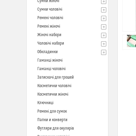
Сумки жіночі
Сумки чоловічі
Ремені чоловічі
Ремені жіночі
Жіночі набори
Чоловічі набори
Обкладинки
Гаманці жіночі
Гаманці чоловічі
Затискачі для грошей
Косметички чоловічі
Косметички жіночі
Ключниці
Ремені для сумок
Папки и конверти
Футляри для окулярів