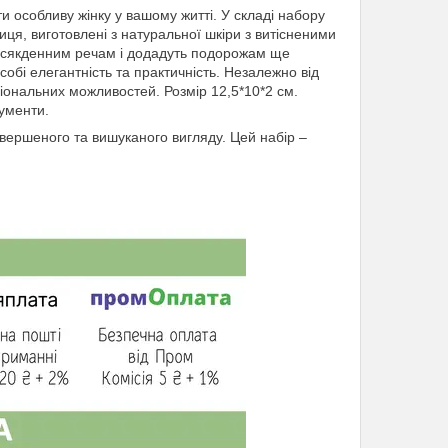
 особливу жінку у вашому житті. У складі набору
ця, виготовлені з натуральної шкіри з витісненими
всякденним речам і додадуть подорожам ще
обі елегантність та практичність. Незалежно від
ціональних можливостей. Розмір 12,5*10*2 см.
кументи.
вершеного та вишуканого вигляду. Цей набір –