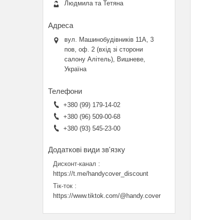
Людмила та Тетяна
вул. Машинобудівників 11А, 3
пов, оф. 2 (вхід зі сторони
салону Алітель), Вишневе,
Україна
+380 (99) 179-14-02
+380 (96) 509-00-68
+380 (93) 545-23-00
Дисконт-канал
https://t.me/handycover_discount
Тік-ток
https://www.tiktok.com/@handy.cover