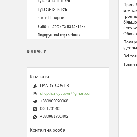
Рукавички чоловічі
Приваб
Рукавички жіночі
компак
троянд
Чоловічі шарфи
більшо
Жіночі шарфи та палантини
його к
Обклад
Подарункові сертифікати
Подару
ідеаль
КОНТАКТИ
Всі тов
Такий 
HANDY COVER
shop.handycover@gmail.com
+380965090068
0991791402
+380991791402