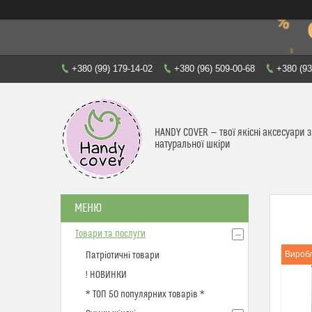
+380 (99) 179-14-02
+380 (96) 509-00-68
+380 (93
HANDY COVER — твої якісні аксесуари з
натуральної шкіри
Товари та послуги
Виробл
Патріотичні товари
! НОВИНКИ
* ТОП 50 популярних товарів *