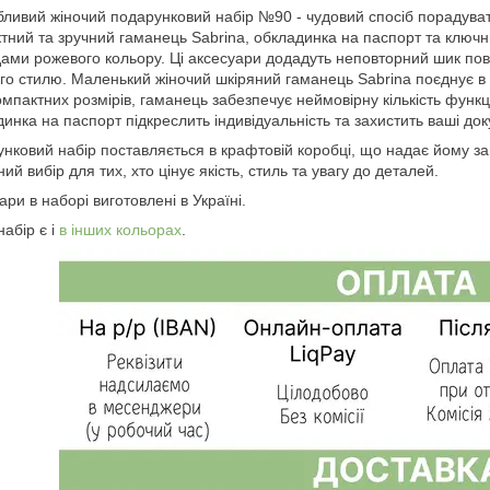
ливий жіночий подарунковий набір №90 - чудовий спосіб порадувати
тний та зручний гаманець Sabrina, обкладинка на паспорт та ключни
ами рожевого кольору. Ці аксесуари додадуть неповторний шик по
го стилю. Маленький жіночий шкіряний гаманець Sabrina поєднує в с
омпактних розмірів, гаманець забезпечує неймовірну кількість функ
инка на паспорт підкреслить індивідуальність та захистить ваші до
нковий набір поставляється в крафтовій коробці, що надає йому за
ний вибір для тих, хто цінує якість, стиль та увагу до деталей.
ари в наборі виготовлені в Україні.
набір є і
в інших кольорах
.