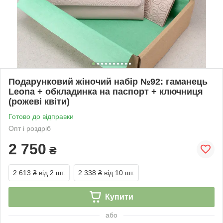
Подарунковий жіночий набір №92: гаманець
Leona + обкладинка на паспорт + ключниця
(рожеві квіти)
Готово до відправки
Опт і роздріб
2 750
₴
2 613 ₴
від 2 шт.
2 338 ₴
від 10 шт.
Купити
або