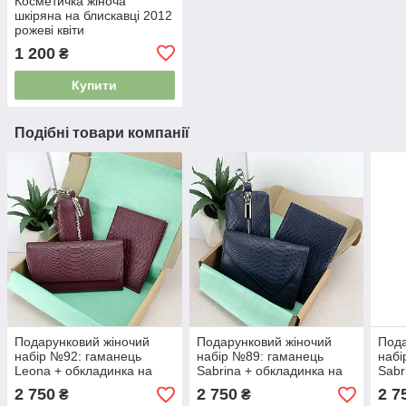
Косметичка жіноча
шкіряна на блискавці 2012
рожеві квіти
1 200
₴
Купити
Подібні товари компанії
Подарунковий жіночий
Подарунковий жіночий
Пода
набір №92: гаманець
набір №89: гаманець
набі
Leona + обкладинка на
Sabrina + обкладинка на
Sabr
паспорт + ключниця
паспорт + ключниця
пасп
2 750
2 750
2 7
₴
₴
(бордовий пітон)
(синий пітон)
(бор