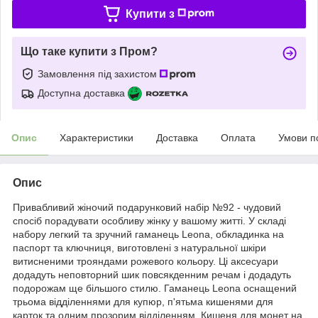
Купити з
Що таке купити з Пром?
Замовлення під захистом
Доступна доставка
Опис
Характеристики
Доставка
Оплата
Умови п
Опис
Привабливий жіночий подарунковий набір №92 - чудовий
спосіб порадувати особливу жінку у вашому житті. У складі
набору легкий та зручний гаманець Leona, обкладинка на
паспорт та ключниця, виготовлені з натуральної шкіри
витисненими трояндами рожевого кольору. Ці аксесуари
додадуть неповторний шик повсякденним речам і додадуть
подорожам ще більшого стилю. Гаманець Leona оснащений
трьома відділеннями для купюр, п'ятьма кишенями для
карток та одним прозорим відділенням. Кишеня для монет на