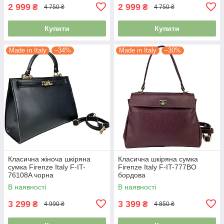
2 999
2 999
₴
₴
4 750 ₴
4 750 ₴
Купити
Купити
Made in Italy
–34%
Made in Italy
–30%
Класична жіноча шкіряна
Класична шкіряна сумка
сумка Firenze Italy F-IT-
Firenze Italy F-IT-777BO
76108A чорна
бордова
В наявності
В наявності
3 299
3 399
₴
₴
4 990 ₴
4 850 ₴