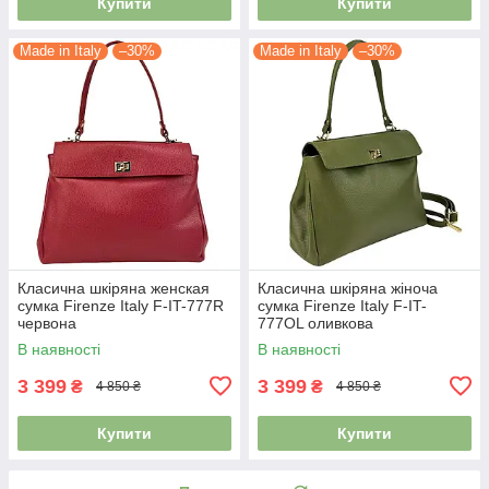
Купити
Купити
Made in Italy
–30%
Made in Italy
–30%
Класична шкіряна женская
Класична шкіряна жіноча
сумка Firenze Italy F-IT-777R
сумка Firenze Italy F-IT-
червона
777OL оливкова
В наявності
В наявності
3 399
3 399
₴
₴
4 850 ₴
4 850 ₴
Купити
Купити