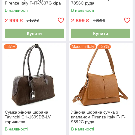
Firenze Italy F-IT-7607G сіра
7856C руда
В наявності
В наявності
2 999
2 899
₴
₴
5 190 ₴
4 650 ₴
Купити
Купити
–37%
Made in Italy
–37%
Сумка жіноча шкіряна
Жіноча шкіряна сумка з
Tavinchi CH-1699DB-LV
клапаном Firenze Italy F-IT-
коричнева
9892C руда
В наявності
В наявності