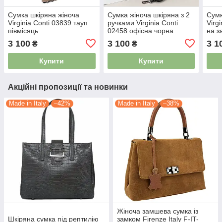
Сумка шкіряна жіноча
Сумка жіноча шкіряна з 2
Сумк
Virginia Conti 03839 тауп
ручками Virginia Conti
Virg
півмісяць
02458 офісна чорна
на з
3 100
3 100
3 1
₴
₴
Купити
Купити
Акційні пропозиції та новинки
Made in Italy
–42%
Made in Italy
–38%
Жіноча замшева сумка із
Шкіряна сумка під рептилію
замком Firenze Italy F-IT-