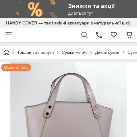
HANDY COVER — твої якісні аксесуари з натуральної шкіри
Товари та послуги
Сумки жіночі
Ділові сумки
Сумк
Made in Italy