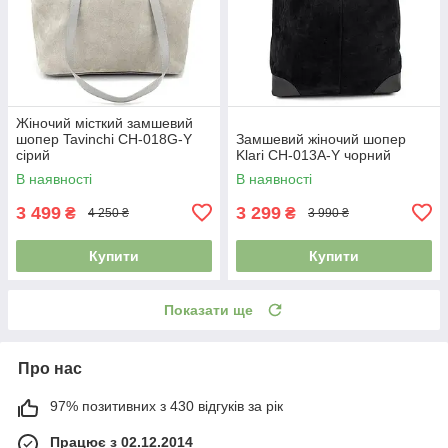
Жіночий місткий замшевий
шопер Tavinchi CH-018G-Y
Замшевий жіночий шопер
сірий
Klari CH-013A-Y чорний
В наявності
В наявності
3 499
3 299
₴
₴
4 250 ₴
3 990 ₴
Купити
Купити
Показати ще
Про нас
97% позитивних з 430 відгуків за рік
Працює з 02.12.2014