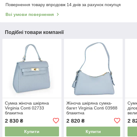
Повернення товару впродовж 14 днів за рахунок покупця
Всі умови повернення
Подібні товари компанії
Сумка жіноча шкіряна
Жіноча шкіряна сумка-
Сумк
Virginia Conti 02733
багет Virginia Conti 03988
діло
блакитна
блакитна
вели
2 830
2 820
2 8
₴
₴
Купити
Купити