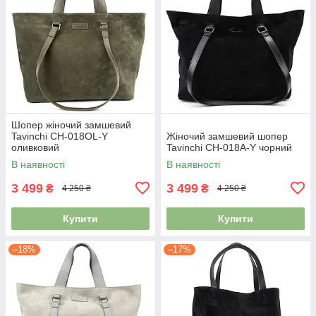
Шопер жіночий замшевий
Tavinchi CH-018OL-Y
Жіночий замшевий шопер
оливковий
Tavinchi CH-018A-Y чорний
В наявності
В наявності
3 499
3 499
₴
₴
4 250 ₴
4 250 ₴
Купити
Купити
–18%
–17%