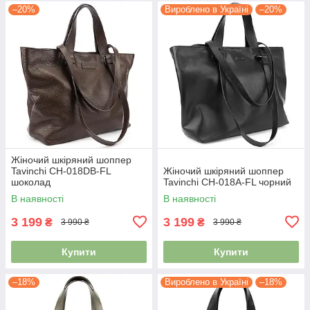
–20%
Вироблено в Україні
–20%
Жіночий шкіряний шоппер
Tavinchi CH-018DB-FL
Жіночий шкіряний шоппер
шоколад
Tavinchi CH-018A-FL чорний
В наявності
В наявності
3 199
3 199
₴
₴
3 990 ₴
3 990 ₴
Купити
Купити
–18%
Вироблено в Україні
–18%