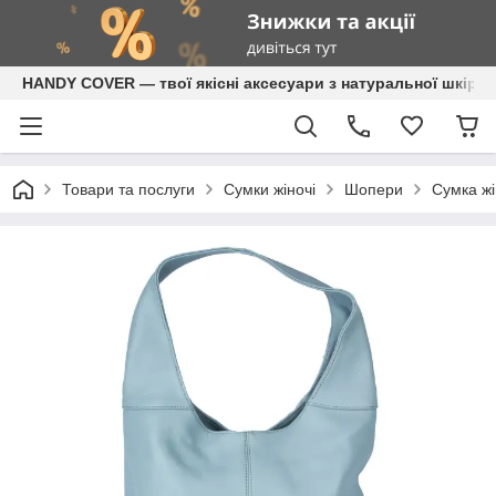
HANDY COVER — твої якісні аксесуари з натуральної шкіри
Товари та послуги
Сумки жіночі
Шопери
Сумка жі