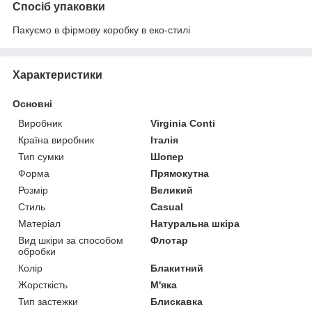
Спосіб упаковки
Пакуємо в фірмову коробку в еко-стилі
Характеристики
Основні
Виробник
Virginia Conti
Країна виробник
Італія
Тип сумки
Шопер
Форма
Прямокутна
Розмір
Великий
Стиль
Casual
Матеріал
Натуральна шкіра
Вид шкіри за способом
Флотар
обробки
Колір
Блакитний
Жорсткість
М'яка
Тип застежки
Блискавка