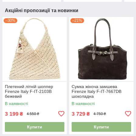
Акційні пропозиції та новинки
–30%
–21%
Плетений літній шоппер
Сумка жіноча замшева
Firenze Italy F-IT-2103B
Firenze Italy F-IT-7667DB
бежевий
шоколадна
В наявності
В наявності
3 199
3 729
₴
₴
4 550 ₴
4 750 ₴
Купити
Купити