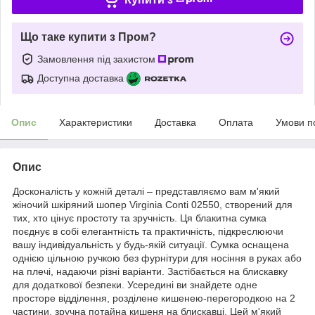
Що таке купити з Пром?
Замовлення під захистом
Доступна доставка
Опис
Характеристики
Доставка
Оплата
Умови п
Опис
Досконалість у кожній деталі – представляємо вам м'який
жіночий шкіряний шопер Virginia Conti 02550, створений для
тих, хто цінує простоту та зручність. Ця блакитна сумка
поєднує в собі елегантність та практичність, підкреслюючи
вашу індивідуальність у будь-якій ситуації. Сумка оснащена
однією цільною ручкою без фурнітури для носіння в руках або
на плечі, надаючи різні варіанти. Застібається на блискавку
для додаткової безпеки. Усередині ви знайдете одне
просторе відділення, розділене кишенею-перегородкою на 2
частини, зручна потайна кишеня на блискавці. Цей м'який