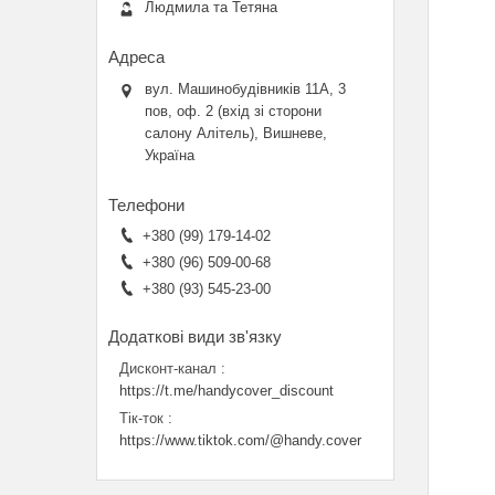
Людмила та Тетяна
вул. Машинобудівників 11А, 3
пов, оф. 2 (вхід зі сторони
салону Алітель), Вишневе,
Україна
+380 (99) 179-14-02
+380 (96) 509-00-68
+380 (93) 545-23-00
Дисконт-канал
https://t.me/handycover_discount
Тік-ток
https://www.tiktok.com/@handy.cover