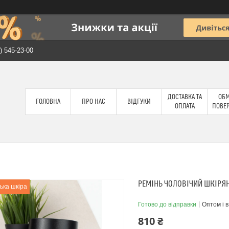
) 545-23-00
ДОСТАВКА ТА
ОБМ
ГОЛОВНА
ПРО НАС
ВІДГУКИ
ОПЛАТА
ПОВЕ
РЕМІНЬ ЧОЛОВІЧИЙ ШКІРЯН
ська шкіра
Готово до відправки
Оптом і в
810 ₴