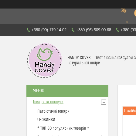
+380 (99) 179-14-02
+380 (96) 509-00-68
+380 (93
HANDY COVER — твої якісні аксесуари з
натуральної шкіри
Товари та послуги
Італій
Патріотичні товари
! НОВИНКИ
* ТОП 50 популярних товарів *