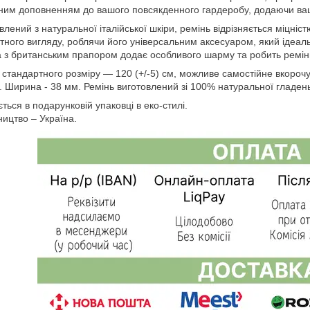
ним доповненням до вашого повсякденного гардеробу, додаючи вашо
влений з натуральної італійської шкіри, ремінь відрізняється міцніс
тного вигляду, роблячи його універсальним аксесуаром, який ідеал
 з британським прапором додає особливого шарму та робить ремін
 стандартного розміру — 120 (+/-5) см, можливе самостійне вкороч
. Ширина - 38 мм. Ремінь виготовлений зі 100% натуральної гладень
ться в подарунковій упаковці в еко-стилі.
ицтво – Україна.