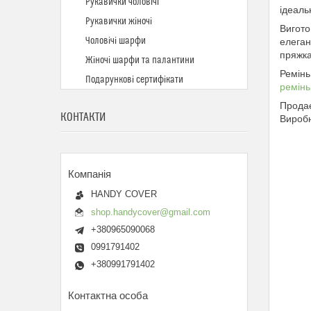
Рукавички чоловічі
ідеаль
Рукавички жіночі
Вигото
Чоловічі шарфи
елеган
пряжка
Жіночі шарфи та палантини
Ремінь
Подарункові сертифікати
ремінь
Продає
КОНТАКТИ
Виробн
HANDY COVER
shop.handycover@gmail.com
+380965090068
0991791402
+380991791402