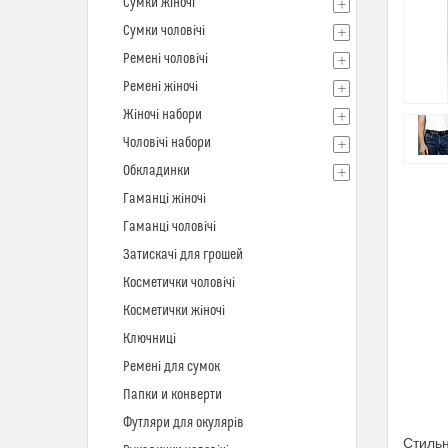
Сумки жіночі
Сумки чоловічі
Ремені чоловічі
Ремені жіночі
Жіночі набори
Чоловічі набори
Обкладинки
Гаманці жіночі
Гаманці чоловічі
Затискачі для грошей
Косметички чоловічі
Косметички жіночі
Ключниці
Ремені для сумок
Папки и конверти
Футляри для окулярів
Стильн