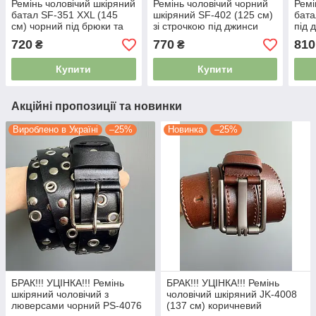
Ремінь чоловічий шкіряний
Ремінь чоловічий чорний
Ремі
батал SF-351 XXL (145
шкіряний SF-402 (125 см)
бата
см) чорний під брюки та
зі строчкою під джинси
під 
джинси
720
770
810
₴
₴
Купити
Купити
Акційні пропозиції та новинки
Вироблено в Україні
–25%
Новинка
–25%
БРАК!!! УЦІНКА!!! Ремінь
БРАК!!! УЦІНКА!!! Ремінь
шкіряний чоловічий з
чоловічий шкіряний JK-4008
люверсами чорний PS-4076
(137 см) коричневий