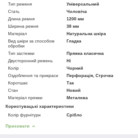
Тип ременя
Універсальний
Стать
Чоловіча
Длина ремня
1200 мм
Ширина ремня
38 мм
Матеріал
Натуральна шкіра
Вид шкіри за способом
Гладка
обробки
Тип застежки
Пряжка класична
Двусторонний ремень
Ні
Колір
Чорний
Оздоблення та прикраси
Перфорація, Строчка
Коротшає
Так
Стан
Новий
Матеріал пряжки
Металева
Користувацькі характеристики
Колір фурнітури
Срібло
Приховати