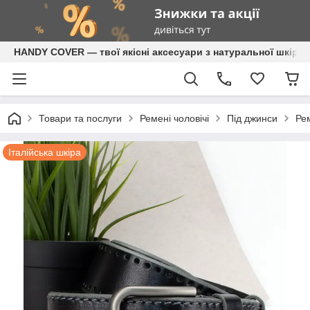
HANDY COVER — твої якісні аксесуари з натуральної шкіри
Товари та послуги
Ремені чоловічі
Під джинси
Рем
Італійська шкіра