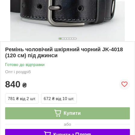
Ремінь чоловічий шкіряний чорний JK-4018
(120 см) під джинси
Готово до відправки
Опт і роздріб
840
₴
781 ₴
від 2 шт.
672 ₴
від 10 шт.
Купити
або
Купити з