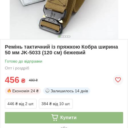
Ремінь тактичний із пряжкою Кобра ширина
50 мм JK-5033 (120 см) бежевий
Готово до відправки
Опт і роздріб
456
₴
480 ₴
Економія
24 ₴
Залишилось
14 днів
446 ₴
від 2 шт.
384 ₴
від 10 шт.
Купити
або