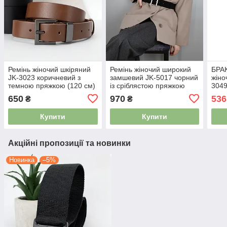
Ремінь жіночий шкіряний
Ремінь жіночий широкий
БРАК
JK-3023 коричневий з
замшевий JK-5017 чорний
жіно
темною пряжкою (120 см)
із сріблястою пряжкою
3049
(120 см)
золо
650
970
536
₴
₴
(113
Купити
Купити
Акційні пропозиції та новинки
Новинка
–5%