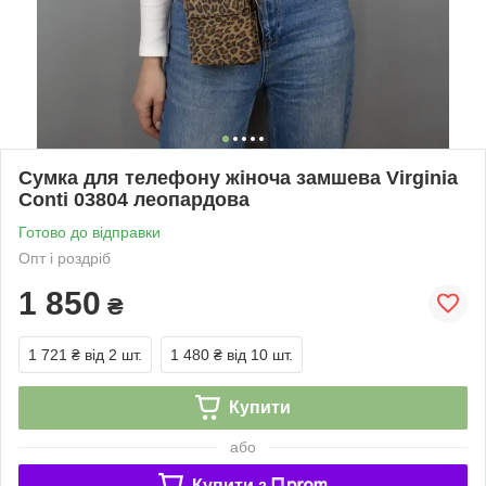
Сумка для телефону жіноча замшева Virginia
Conti 03804 леопардова
Готово до відправки
Опт і роздріб
1 850
₴
1 721 ₴
від 2 шт.
1 480 ₴
від 10 шт.
Купити
або
Купити з