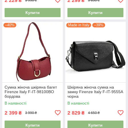
2 229
2 299
₴
₴
3 990 ₴
3 890 ₴
Купити
Купити
–40%
Made in Italy
–39%
Сумка жіноча шкіряна багет
Шкіряна жіноча сумка на
Firenze Italy F-IT-98100BO
замку Firenze Italy F-IT-9555A
бордова
чорна
В наявності
В наявності
2 399
2 829
₴
₴
3 990 ₴
4 650 ₴
Купити
Купити