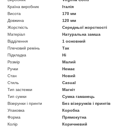
Країна виробник
Італія
Висота
170 мм
Довжина
120 мм
Жорсткість
Середньої жорсткості
Матеріал
Натуральна замша
Відділення
1 основний
Плечовий ремінь
Так
Підкладка
Ні
Розмір
Малий
Ручки
Немає
Стан
Новий
Стиль
Casual
Тип застежки
Магніт
Тип сумки
Сумка гаманець
Візерунки і принти
Без візерунків і принтів
Упаковка
Коробка
Форма
Прямокутна
Колір
Коричневий