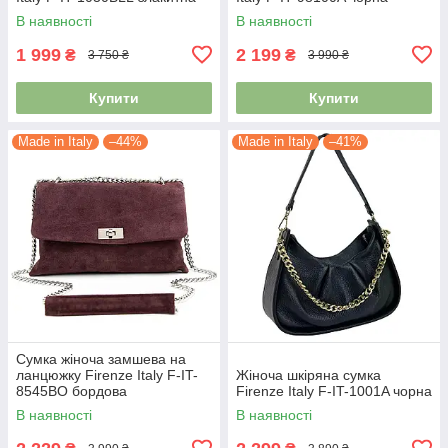
В наявності
В наявності
1 999
2 199
₴
₴
3 750 ₴
3 990 ₴
Купити
Купити
Made in Italy
–44%
Made in Italy
–41%
Сумка жіноча замшева на
ланцюжку Firenze Italy F-IT-
Жіноча шкіряна сумка
8545BO бордова
Firenze Italy F-IT-1001A чорна
В наявності
В наявності