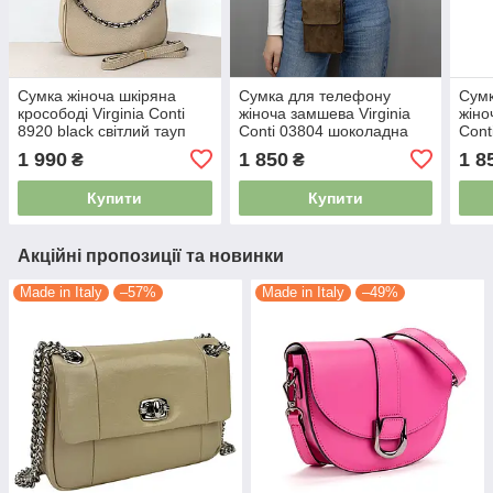
Сумка жіноча шкіряна
Сумка для телефону
Сумк
кросободі Virginia Conti
жіноча замшева Virginia
жіно
8920 black світлий тауп
Conti 03804 шоколадна
Cont
1 990
1 850
1 8
₴
₴
Купити
Купити
Акційні пропозиції та новинки
Made in Italy
–57%
Made in Italy
–49%