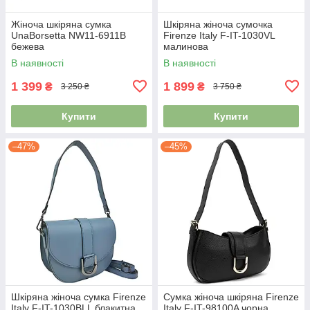
Жіноча шкіряна сумка
Шкіряна жіноча сумочка
UnaBorsetta NW11-6911B
Firenze Italy F-IT-1030VL
бежева
малинова
В наявності
В наявності
1 399
1 899
₴
₴
3 250 ₴
3 750 ₴
Купити
Купити
–47%
–45%
Шкіряна жіноча сумка Firenze
Сумка жіноча шкіряна Firenze
Italy F-IT-1030BLL блакитна
Italy F-IT-98100A чорна