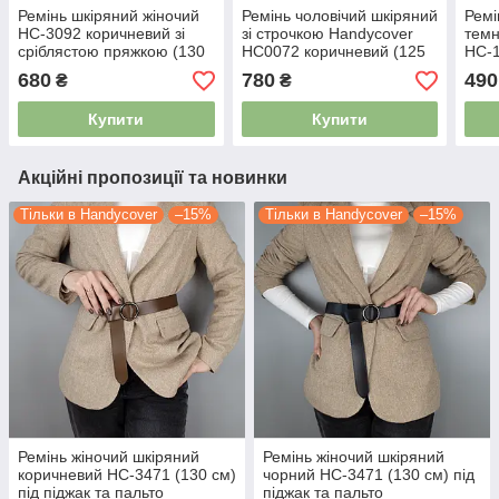
Ремінь шкіряний жіночий
Ремінь чоловічий шкіряний
Ремі
HC-3092 коричневий зі
зі строчкою Handycover
темн
сріблястою пряжкою (130
HC0072 коричневий (125
HC-1
см)
см)
680
780
490
₴
₴
Купити
Купити
Акційні пропозиції та новинки
Тільки в Handycover
–15%
Тільки в Handycover
–15%
Ремінь жіночий шкіряний
Ремінь жіночий шкіряний
коричневий HC-3471 (130 см)
чорний HC-3471 (130 см) під
під піджак та пальто
піджак та пальто