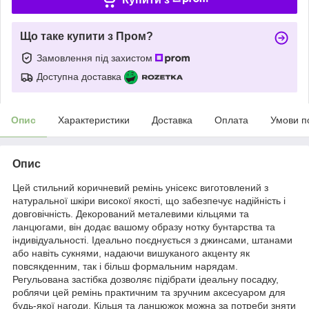
Що таке купити з Пром?
Замовлення під захистом
Доступна доставка
Опис
Характеристики
Доставка
Оплата
Умови п
Опис
Цей стильний коричневий ремінь унісекс виготовлений з
натуральної шкіри високої якості, що забезпечує надійність і
довговічність. Декорований металевими кільцями та
ланцюгами, він додає вашому образу нотку бунтарства та
індивідуальності. Ідеально поєднується з джинсами, штанами
або навіть сукнями, надаючи вишуканого акценту як
повсякденним, так і більш формальним нарядам.
Регульована застібка дозволяє підібрати ідеальну посадку,
роблячи цей ремінь практичним та зручним аксесуаром для
будь-якої нагоди. Кільця та ланцюжок можна за потреби зняти