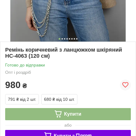
Ремінь коричневий з ланцюжком шкіряний
HC-4063 (120 см)
Готово до відправки
Опт і роздріб
980
₴
791 ₴
від 2 шт.
680 ₴
від 10 шт.
Купити
або
Купити з