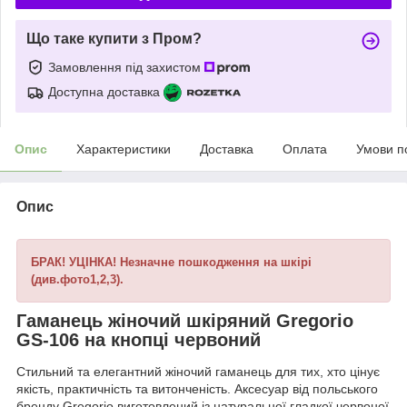
Що таке купити з Пром?
Замовлення під захистом
Доступна доставка
Опис
Характеристики
Доставка
Оплата
Умови п
Опис
БРАК! УЦІНКА! Незначне пошкодження на шкірі
(див.фото1,2,3).
Гаманець жіночий шкіряний Gregorio
GS-106 на кнопці червоний
Стильний та елегантний жіночий гаманець для тих, хто цінує
якість, практичність та витонченість. Аксесуар від польського
бренду Gregorio виготовлений із натуральної гладкої червоної