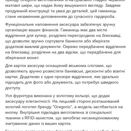
матової шкіри, що надає йому вишуканого вигляду. Завдяки
продуманій конструкції та увазі до деталей, цей гаманець
стане незамінним доповненням до сучасного гардероба.
Функціональне наповнення аксесуара забезпечує зручну
організацію ваших фінансів. Гаманець має два місткі
відділення для купюр, розділені перегородкою на блискавці,
що дозволяє зручно сортувати банкноти або зберігати
додаткові важливі документи. Окремо передбачене відділення
на блискавці, розділене на два відсіки, що передбачене для
зберігання монет.
Для карток аксесуар оснащений вісьмома слотами, що
дозволяють зручно розмістити банківські, дисконтні або візитні
картки. Додатково є одне прозоре відділення, яке ідеально
підходить для фото або документа, що потребує швидкого
доступу.
Уся фурнітура виконана у золотому кольорі, що додає
аксесуару елегантності. На лицьовій стороні розташований
золотий логотип бренду "Gregorio", а модель застібається на
кнопку. Внутрішня підкладка виготовлена зі спеціальної
тканини з RFID-захистом, що запобігає несанкціонованому
зчитуванню даних із ваших карток.