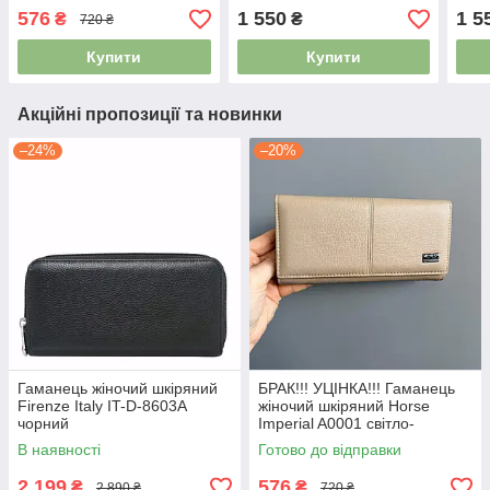
A0001 світло-бежевий
576
1 550
1 5
₴
₴
720 ₴
Купити
Купити
Акційні пропозиції та новинки
–24%
–20%
Гаманець жіночий шкіряний
БРАК!!! УЦІНКА!!! Гаманець
Firenze Italy IT-D-8603A
жіночий шкіряний Horse
чорний
Imperial A0001 світло-
бежевий
В наявності
Готово до відправки
2 199
576
₴
₴
2 890 ₴
720 ₴