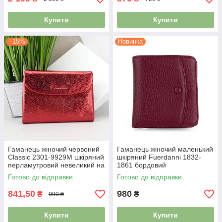
Купити
Купити
–15%
Новинка
Гаманець жіночий червоний
Гаманець жіночий маленький
Classic 2301-9929M шкіряний
шкіряний Fuerdanni 1832-
перламутровий невеликий на
1861 бордовий
магніті
Готово до відправки
Готово до відправки
841,50
980
₴
₴
990 ₴
Купити
Купити