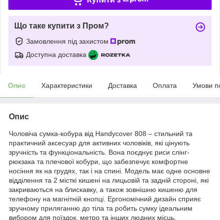
Що таке купити з Пром?
Замовлення під захистом
Доступна доставка
Опис
Характеристики
Доставка
Оплата
Умови п
Опис
Чоловіча сумка-кобура від Handycover 808 – стильний та
практичний аксесуар для активних чоловіків, які цінують
зручність та функціональність. Вона поєднує риси слінг-
рюкзака та плечової кобури, що забезпечує комфортне
носіння як на грудях, так і на спині. Модель має одне основне
відділення та 2 місткі кишені на лицьовій та задній стороні, які
закриваються на блискавку, а також зовнішню кишеню для
телефону на магнітній кнопці. Ергономічний дизайн сприяє
зручному приляганню до тіла та робить сумку ідеальним
вибором для поїздок, метро та інших людних місць.