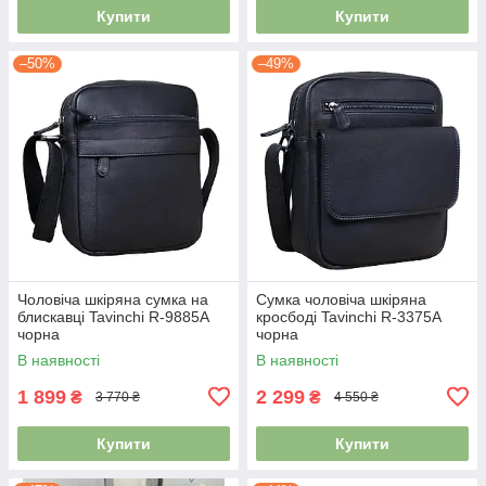
Купити
Купити
–50%
–49%
Чоловіча шкіряна сумка на
Сумка чоловіча шкіряна
блискавці Tavinchi R-9885A
кросбоді Tavinchi R-3375A
чорна
чорна
В наявності
В наявності
1 899
2 299
₴
₴
3 770 ₴
4 550 ₴
Купити
Купити