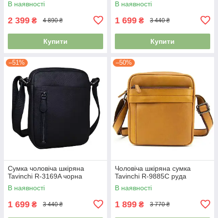
В наявності
В наявності
2 399
1 699
₴
₴
4 890 ₴
3 440 ₴
Купити
Купити
–51%
–50%
Сумка чоловіча шкіряна
Чоловіча шкіряна сумка
Tavinchi R-3169A чорна
Tavinchi R-9885C руда
В наявності
В наявності
1 699
1 899
₴
₴
3 440 ₴
3 770 ₴