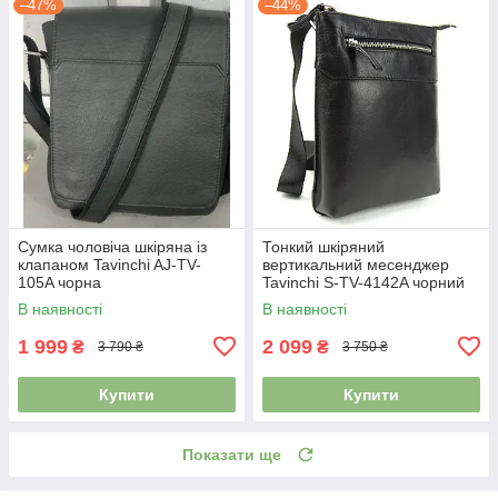
–47%
–44%
Сумка чоловіча шкіряна із
Тонкий шкіряний
клапаном Tavinchi AJ-TV-
вертикальний месенджер
105A чорна
Tavinchi S-TV-4142A чорний
В наявності
В наявності
1 999
2 099
₴
₴
3 790 ₴
3 750 ₴
Купити
Купити
Показати ще