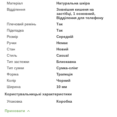
Матеріал
Натуральна шкіра
Відділення
Зовнішня кишеня на
застібці, 1 основний,
Відділення для телефону
Плечовий ремінь
Так
Підкладка
Так
Розмір
Середній
Ручки
Немає
Стан
Новий
Стиль
Casual
Тип застежки
Блискавка
Тип сумки
Сумка-слінг
Форма
Трапеція
Колір
Чорний
Ширина
10 мм
Користувальницькі характеристики
Упаковка
Коробка
Приховати