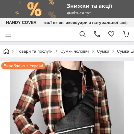
HANDY COVER — твої якісні аксесуари з натуральної шкіри
Товари та послуги
Сумки чоловічі
Сумки
Сумка ш
Вироблено в Україні