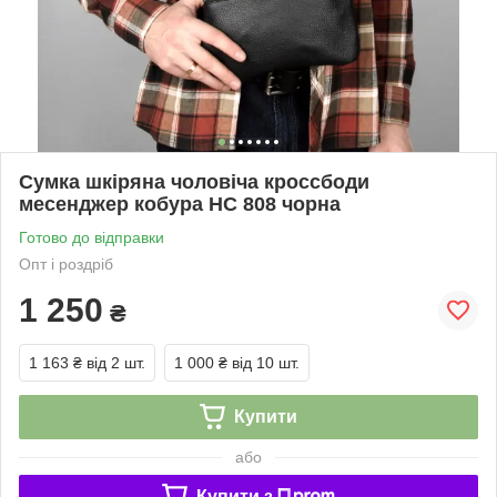
Сумка шкіряна чоловіча кроссбоди
месенджер кобура HC 808 чорна
Готово до відправки
Опт і роздріб
1 250
₴
1 163 ₴
від 2 шт.
1 000 ₴
від 10 шт.
Купити
або
Купити з