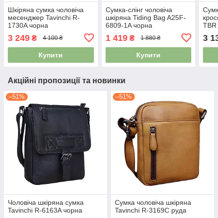
Шкіряна сумка чоловіча
Сумка-слінг чоловіча
Сумк
месенджер Tavinchi R-
шкіряна Tiding Bag A25F-
крос
1730A чорна
6809-1A чорна
TBR
3 249
1 419
3 1
₴
₴
4 100 ₴
1 880 ₴
Купити
Купити
Акційні пропозиції та новинки
–51%
–51%
Чоловіча шкіряна сумка
Сумка чоловіча шкіряна
Tavinchi R-6163A чорна
Tavinchi R-3169C руда