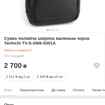
Сумка чоловіча шкіряна маленька чорна
Tavinchi TV-S-SM8-S001A
Немає в наявності
Опт і роздріб
2 700
₴
2 511 ₴
від 2 шт.
2 160 ₴
від 10 шт.
Опис
Характеристики
Доставка
Оплата
Умови п
Опис