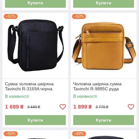
Купити
Купити
–51%
–50%
Сумка чоловіча шкіряна
Чоловіча шкіряна сумка
Tavinchi R-3169A чорна
Tavinchi R-9885C руда
В наявності
В наявності
1 699
1 899
₴
₴
3 440 ₴
3 770 ₴
Купити
Купити
–50%
–49%