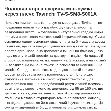
Чоловіча чорна шкіряна міні-сумка
через плече Tavinchi TV-S-SM8-S001A
Чоловіча компактна шкіряна сумка-месенджер Tavinchi – це
поєднання елегантного дизайну, функціональності та
бездоганної якості. Виготовлена з натуральної гладкої шкіри
преміум якості, вона має стильний і стриманий вигляд. Сумка
оснащена одним основним відділенням на блискавці з двома
бігунками, що забезпечує зручний доступ до вмісту. Всередині
простір організовано за допомогою кишені на блискавці, яка
поділяє внутрішній простір на два зручні відсіки. На лицьовій
стороні розташована містка кишеня на блискавці, а на тильній
— вертикальна кишеня, також на блискавці та невеликий на
магніті. Середня жорсткість моделі дозволяє їй тримати
форму та зберігати речі в належному стані. Внутрішнє
оздоблення виконане з міцного чорного текстилю. Для
комфортного носіння передбачений регульований плечовий
ремінь із щільного текстилю, довжиною від 85 до 150 см, що
кріпиться на надійні металеві кільця. Аксесуар доповнений
стильною матовою фурнітурою темно-сріблястого кольору,
яка вдало підкреслює його лаконічний і сучасний вигляд. Ця
сумка — відмінний вибір для чоловіків, які цінують стиль,