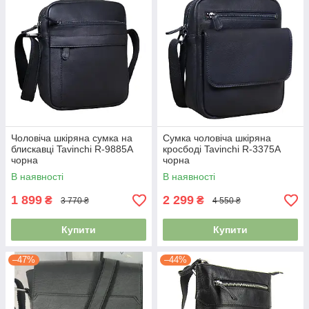
Чоловіча шкіряна сумка на
Сумка чоловіча шкіряна
блискавці Tavinchi R-9885A
кросбоді Tavinchi R-3375A
чорна
чорна
В наявності
В наявності
1 899
2 299
₴
₴
3 770 ₴
4 550 ₴
Купити
Купити
–47%
–44%