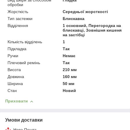
Вид шкіри за способом
Гладка
обробки
Жорсткість
Середньої жорсткості
Тип застежки
Блискавка
Відділення
1 основний, Перегородка на
блискавці, Зовнішня кишеня
на застібці
Кількість відділень
1
Підкладка
Так
Ручки
Немає
Плечовий ремінь
Так
Висота
210 мм
Довжина
160 мм
Ширина
50 мм
Стан
Новий
Приховати
Умови доставки
Нова Пошта