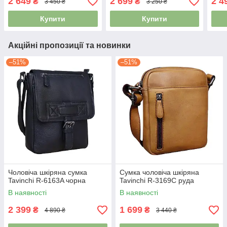
2 649
2 699
2 4
₴
₴
3 450 ₴
3 250 ₴
Купити
Купити
Акційні пропозиції та новинки
–51%
–51%
Чоловіча шкіряна сумка
Сумка чоловіча шкіряна
Tavinchi R-6163A чорна
Tavinchi R-3169C руда
В наявності
В наявності
2 399
1 699
₴
₴
4 890 ₴
3 440 ₴