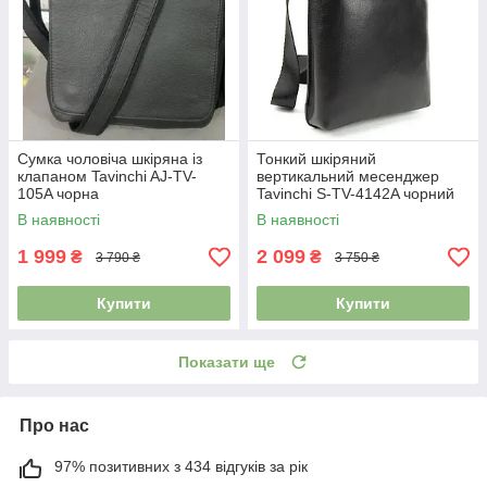
Сумка чоловіча шкіряна із
Тонкий шкіряний
клапаном Tavinchi AJ-TV-
вертикальний месенджер
105A чорна
Tavinchi S-TV-4142A чорний
В наявності
В наявності
1 999
2 099
₴
₴
3 790 ₴
3 750 ₴
Купити
Купити
Показати ще
Про нас
97% позитивних з 434 відгуків за рік