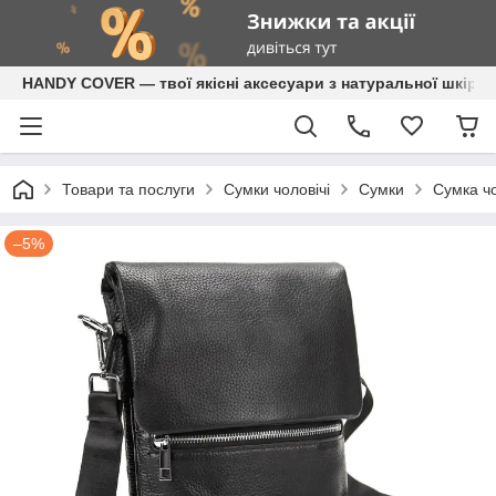
HANDY COVER — твої якісні аксесуари з натуральної шкіри
Товари та послуги
Сумки чоловічі
Сумки
Сумка чо
–5%