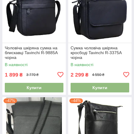
Чоловіча шкіряна сумка на
Сумка чоловіча шкіряна
блискавці Tavinchi R-9885A
кросбоді Tavinchi R-3375A
чорна
чорна
В наявності
В наявності
1 899
2 299
₴
₴
3 770 ₴
4 550 ₴
Купити
Купити
–47%
–44%