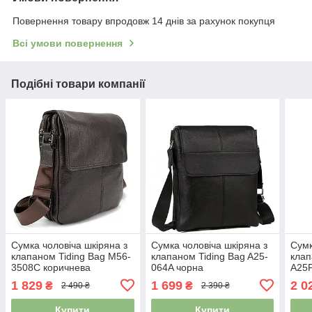
Повернення товару впродовж 14 днів за рахунок покупця
Всі умови повернення
Подібні товари компанії
Сумка чоловіча шкіряна з
Сумка чоловіча шкіряна з
Сумк
клапаном Tiding Bag M56-
клапаном Tiding Bag A25-
клап
3508C коричнева
064A чорна
A25F
1 829
1 699
2 0
₴
₴
2 490 ₴
2 390 ₴
Купити
Купити