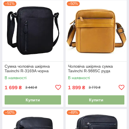
–51%
–50%
Сумка чоловіча шкіряна
Чоловіча шкіряна сумка
Tavinchi R-3169A чорна
Tavinchi R-9885C руда
В наявності
В наявності
1 699
1 899
₴
₴
3 440 ₴
3 770 ₴
Купити
Купити
–50%
–49%