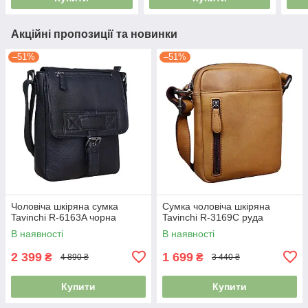
Акційні пропозиції та новинки
–51%
–51%
Чоловіча шкіряна сумка
Сумка чоловіча шкіряна
Tavinchi R-6163A чорна
Tavinchi R-3169C руда
В наявності
В наявності
2 399
1 699
₴
₴
4 890 ₴
3 440 ₴
Купити
Купити