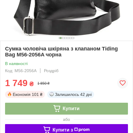
Сумка чоловіча шкіряна з клапаном Tiding
Bag M56-2056A чорна
В наявності
Код: M56-2056A
Роздріб
1 749
₴
1 850 ₴
Економія
101 ₴
Залишилось
42 дні
Купити
або
Купити з