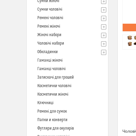
Сумки жіночі
Сумки чоловічі
Ремені чоловічі
Ремені жіночі
Жіночі набори
Чоловічі набори
Обкладинки
Гаманці жіночі
Гаманці чоловічі
Затискачі для грошей
Косметички чоловічі
Косметички жіночі
Ключниці
Ремені для сумок
Папки и конверти
Футляри для окулярів
Чолові