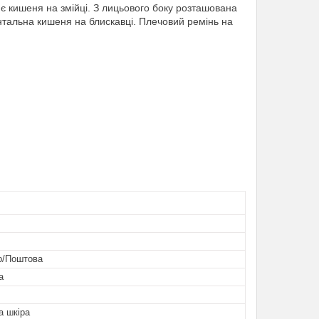
є кишеня на змійці. З лицьового боку розташована
онтальна кишеня на блискавці. Плечовий ремінь на
р/Поштова
а
а шкіра