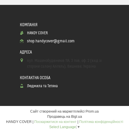
HANDY COVER
shop.handycover@gmail.com
вул. Машинобудівників 11А, 3 пов, оф. 2 (вхід зі
сторони салону Алітель), Вишневе, Україна
Людмила та Тетяна
Сайт створений на маркетплейсі
Prom.ua
Продавець на Bigl.ua
HANDY COVER |
Поскаржитися на контент
|
Політика конфіденційності
Select Language
▼