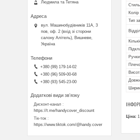
Людмила та Тетяна
Стиль
Колір
Тип з
вул. Машинобудівників 11А, 3
Відді
пов, оф. 2 (вхід зі сторони
салону Алітель), Вишневе,
Кількі
Україна
Підкл
Ручки
Плечо
+380 (99) 179-14-02
Висот
+380 (96) 509-00-68
Довж
+380 (93) 545-23-00
Шири
ІНФОР
Дисконт-канал
https://t.me/handycover_discount
Ціна:
1
Тік-ток
https://www.tiktok.com/@handy.cover