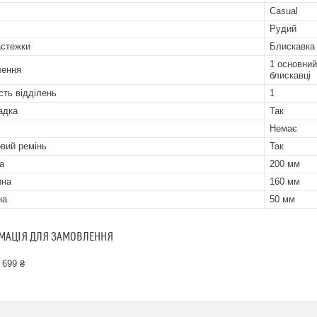
Casual
Рудий
астежки
Блискавка
1 основний
лення
блискавці
сть відділень
1
адка
Так
Немає
вий ремінь
Так
а
200 мм
ина
160 мм
на
50 мм
МАЦІЯ ДЛЯ ЗАМОВЛЕННЯ
 699 ₴