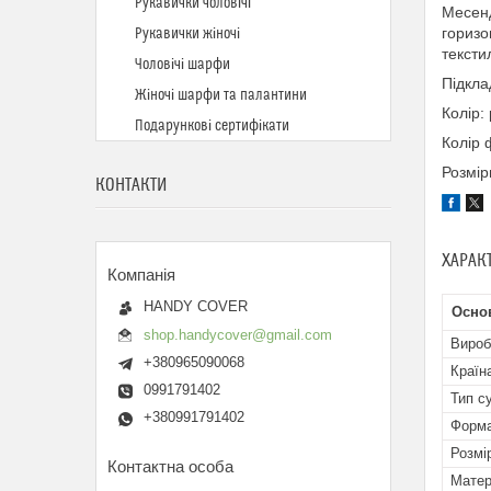
Рукавички чоловічі
Месенд
горизо
Рукавички жіночі
тексти
Чоловічі шарфи
Підкла
Жіночі шарфи та палантини
Колір:
Подарункові сертифікати
Колір 
Розміри
КОНТАКТИ
ХАРАК
HANDY COVER
Осно
shop.handycover@gmail.com
Вироб
+380965090068
Країн
0991791402
Тип с
+380991791402
Форм
Розмі
Матер