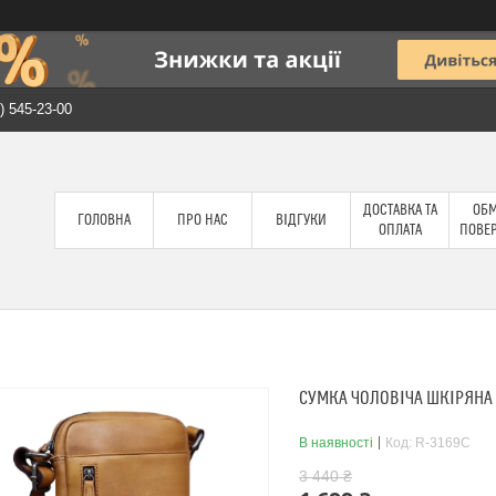
) 545-23-00
ДОСТАВКА ТА
ОБМ
ГОЛОВНА
ПРО НАС
ВІДГУКИ
ОПЛАТА
ПОВЕ
СУМКА ЧОЛОВІЧА ШКІРЯНА T
В наявності
Код:
R-3169C
3 440 ₴