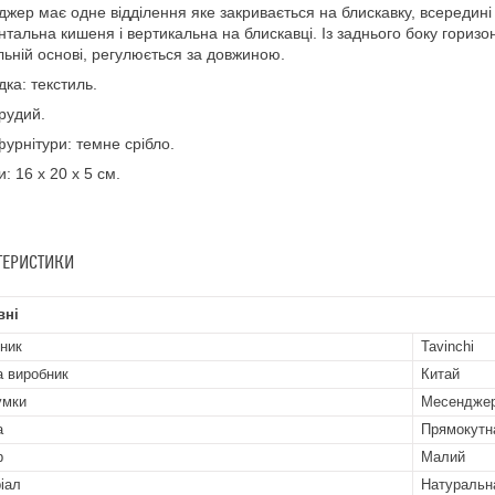
жер має одне відділення яке закривається на блискавку, всередині 
нтальна кишеня і вертикальна на блискавці. Із заднього боку гориз
льній основі, регулюється за довжиною.
дка: текстиль.
 рудий.
фурнітури: темне срібло.
: 16 x 20 x 5 см.
ТЕРИСТИКИ
вні
ник
Tavinchi
а виробник
Китай
умки
Месендже
а
Прямокутн
р
Малий
іал
Натуральн