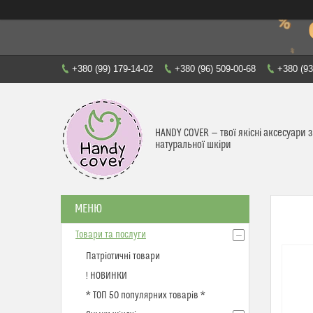
+380 (99) 179-14-02
+380 (96) 509-00-68
+380 (93
HANDY COVER — твої якісні аксесуари з
натуральної шкіри
Товари та послуги
Патріотичні товари
! НОВИНКИ
* ТОП 50 популярних товарів *