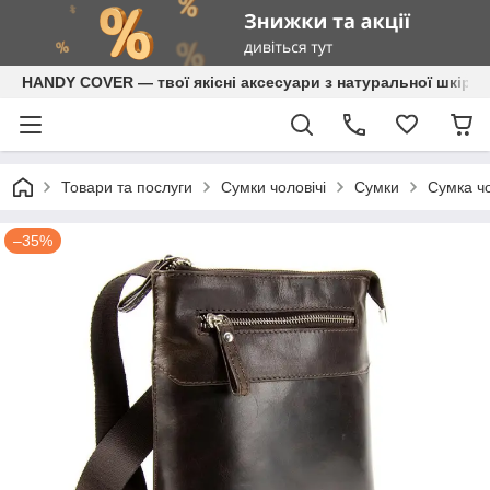
HANDY COVER — твої якісні аксесуари з натуральної шкіри
Товари та послуги
Сумки чоловічі
Сумки
Сумка чо
–35%