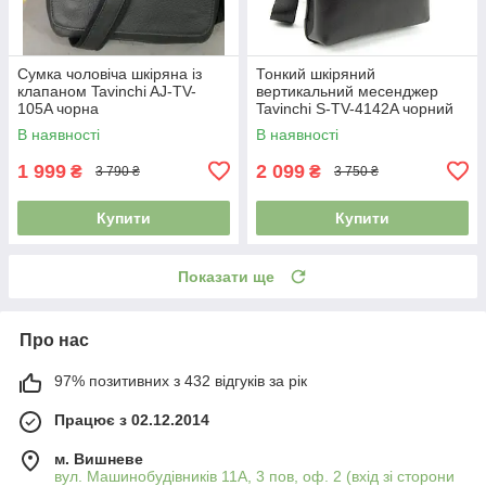
Сумка чоловіча шкіряна із
Тонкий шкіряний
клапаном Tavinchi AJ-TV-
вертикальний месенджер
105A чорна
Tavinchi S-TV-4142A чорний
В наявності
В наявності
1 999
2 099
₴
₴
3 790 ₴
3 750 ₴
Купити
Купити
Показати ще
Про нас
97% позитивних з 432 відгуків за рік
Працює з 02.12.2014
м. Вишневе
вул. Машинобудівників 11А, 3 пов, оф. 2 (вхід зі сторони