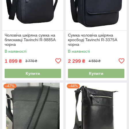
Чоловіча шкіряна сумка на
Сумка чоловіча шкіряна
блискавці Tavinchi R-9885A
кросбоді Tavinchi R-3375A
чорна
чорна
В наявності
В наявності
1 899
2 299
₴
₴
3 770 ₴
4 550 ₴
Купити
Купити
–47%
–44%