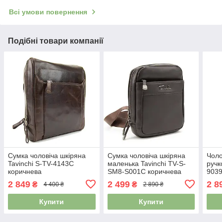
Всі умови повернення
Подібні товари компанії
Сумка чоловіча шкіряна
Сумка чоловіча шкіряна
Чоло
Tavinchi S-TV-4143C
маленька Tavinchi TV-S-
ручк
коричнева
SM8-S001C коричнева
9039
2 849
2 499
2 8
₴
₴
4 400 ₴
2 890 ₴
Купити
Купити