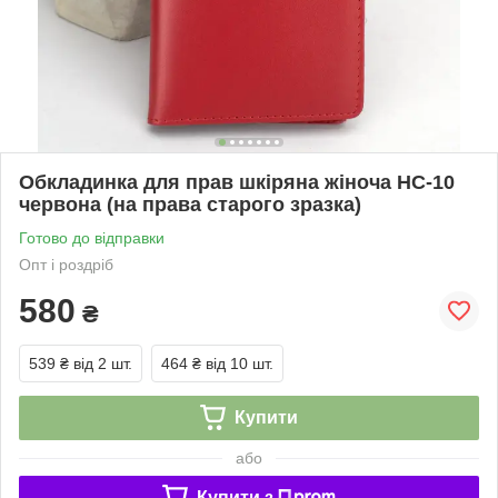
Обкладинка для прав шкіряна жіноча HC-10
червона (на права старого зразка)
Готово до відправки
Опт і роздріб
580
₴
539 ₴
від 2 шт.
464 ₴
від 10 шт.
Купити
або
Купити з