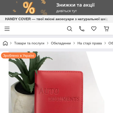
HANDY COVER — твої якісні аксесуари з натуральної шкіри
Товари та послуги
Обкладинки
На старі права
Об
Зроблено в Україні