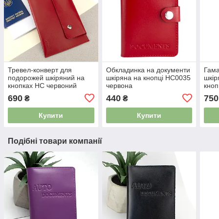
Тревел-конверт для
Обкладинка на документи
Гама
подорожей шкіряний на
шкіряна на кнопці HC0035
шкір
кнопках HC червоний
червона
кноп
HC0
690
440
750
₴
₴
Купити
Купити
Подібні товари компанії