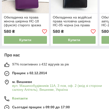
Обкладинка на права
Обкладинка на водійські
Обк
жіноча шкіряна HC-18
права чоловіча шкіряна
авто
(фуксія) старого зразка
HC-05 чорна (на права
HC-2
старого зразку)
стар
580
580
580
₴
₴
Купити
Купити
Про нас
97% позитивних з 432 відгуків за рік
Працює з 02.12.2014
м. Вишневе
вул. Машинобудівників 11А, 3 пов, оф. 2 (вхід зі сторони
салону Алітель), Вишневе, Україна
Контакти
Сьогодні працює з 09:00 до 17:00