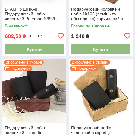
БРАК!!! УЦІНКА!!!
Подарунковий чоловічий
Подарунковий набір
набір №105 (ремінь та
чоловічий Peterson N992L-
обкладинка) коричневий в
KCS чорний (портмоне та
коробці
В наявності
Готово до відправки
брелок)
682,50
1 240
₴
₴
1 050 ₴
Купити
Купити
Вироблено в Україні
Вироблено в Україні
Подарунок
Подарунок
Подарунковий набір
Подарунковий набір
чоловічий в коробці
чоловічий в коробці