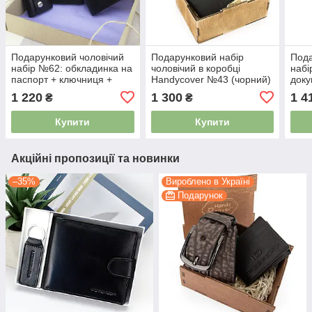
Подарунковий чоловічий
Подарунковий набір
Пода
набір №62: обкладинка на
чоловічий в коробці
набі
паспорт + ключниця +
Handycover №43 (чорний)
доку
портмоне (чорний)
ключниця, обкладинка ID
гама
1 220
1 300
1 4
₴
₴
паспорт
Купити
Купити
Акційні пропозиції та новинки
–35%
Вироблено в Україні
Подарунок