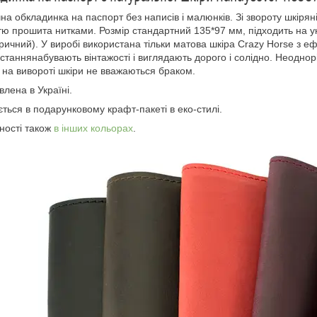
на обкладинка на паспорт без написів і малюнків. Зі звороту шкіря
тю прошита нитками. Розмір стандартний 135*97 мм, підходить на укр
ричний). У виробі використана тільки матова шкіра Crazy Horse з еф
станнянабувають вінтажості і виглядають дорого і солідно. Неоднор
на вивороті шкіри не вважаються браком.
влена в Україні.
ться в подарунковому крафт-пакеті в еко-стилі.
ності також
в інших кольорах
.