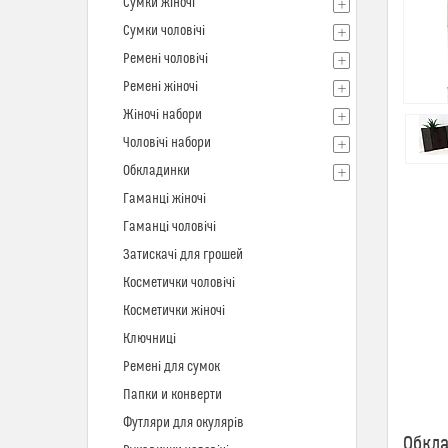
Сумки жіночі
Сумки чоловічі
Ремені чоловічі
Ремені жіночі
Жіночі набори
Чоловічі набори
Обкладинки
Гаманці жіночі
Гаманці чоловічі
Затискачі для грошей
Косметички чоловічі
Косметички жіночі
Ключниці
Ремені для сумок
Папки и конверти
Футляри для окулярів
Обкла