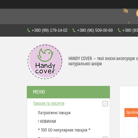
+380 (99) 179-14-02
+380 (96) 509-00-68
+380 (93
HANDY COVER — твої якісні аксесуари з
натуральної шкіри
Товари та послуги
Зробле
Патріотичні товари
! НОВИНКИ
* ТОП 50 популярних товарів *