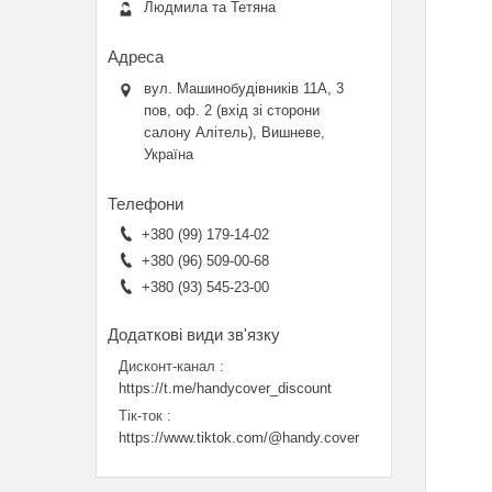
Людмила та Тетяна
вул. Машинобудівників 11А, 3
пов, оф. 2 (вхід зі сторони
салону Алітель), Вишневе,
Україна
+380 (99) 179-14-02
+380 (96) 509-00-68
+380 (93) 545-23-00
Дисконт-канал
https://t.me/handycover_discount
Тік-ток
https://www.tiktok.com/@handy.cover