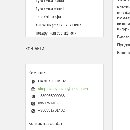
Рукавички чоловічі
Класич
Рукавички жіночі
повніс
Чоловічі шарфи
біомет
викори
Жіночі шарфи та палантини
цифри 
Подарункові сертифікати
Вигото
Продає
КОНТАКТИ
В наяв
HANDY COVER
shop.handycover@gmail.com
+380965090068
0991791402
+380991791402