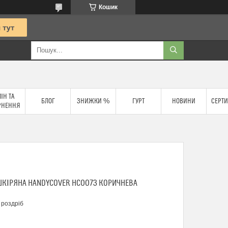
Кошик
ІН ТА
БЛОГ
ЗНИЖКИ %
ГУРТ
НОВИНИ
СЕРТИ
РНЕННЯ
ШКІРЯНА HANDYCOVER HC0073 КОРИЧНЕВА
 роздріб