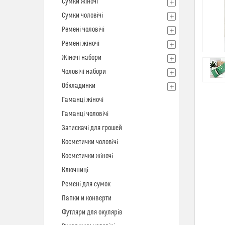
Сумки жіночі
Сумки чоловічі
Ремені чоловічі
Ремені жіночі
Жіночі набори
Чоловічі набори
Обкладинки
Гаманці жіночі
Гаманці чоловічі
Затискачі для грошей
Косметички чоловічі
Косметички жіночі
Ключниці
Ремені для сумок
Папки и конверти
Футляри для окулярів