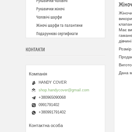
Рукавички чоловічі
Жіноч
Рукавички жіночі
Жіночи
Чоловічі шарфи
викори
клапан
Жіночі шарфи та палантини
Має ви
Подарункові сертифікати
гамане
дівчин
Розмір
КОНТАКТИ
Продає
Вигото
Дана м
HANDY COVER
shop.handycover@gmail.com
+380965090068
0991791402
+380991791402