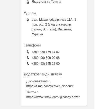
Людмила та Тетяна
вул. Машинобудівників 11А, 3
пов, оф. 2 (вхід зі сторони
салону Алітель), Вишневе,
Україна
+380 (99) 179-14-02
+380 (96) 509-00-68
+380 (93) 545-23-00
Дисконт-канал
https://t.me/handycover_discount
Тік-ток
https://www.tiktok.com/@handy.cover