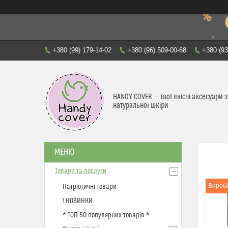
+380 (99) 179-14-02
+380 (96) 509-00-68
+380 (93
HANDY COVER — твої якісні аксесуари з
натуральної шкіри
Товари та послуги
Виробл
Патріотичні товари
! НОВИНКИ
* ТОП 50 популярних товарів *