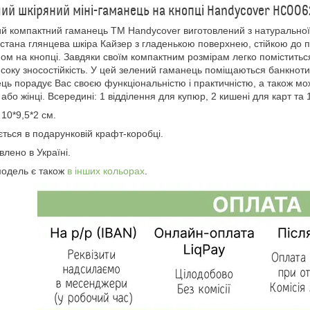
ий шкіряний міні-гаманець на кнопці Handycover HC006
й компактний гаманець TM Handycover виготовлений з натуральної 
стана глянцева шкіра Кайзер з гладенькою поверхнею, стійкою до п
ом на кнопці. Завдяки своїм компактним розмірам легко поміститься
соку зносостійкість. У цей зелений гаманець поміщаються банкноти 
ць порадує Вас своєю функціональністю і практичністю, а також мо
і або жінці. Всередині: 1 відділення для купюр, 2 кишені для карт та 
 10*9,5*2 см.
ться в подарунковій крафт-коробці.
влено в Україні.
одель є також
в інших кольорах
.