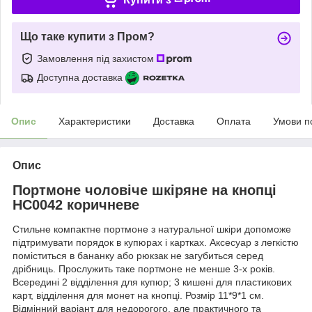
Що таке купити з Пром?
Замовлення під захистом
Доступна доставка
Опис
Характеристики
Доставка
Оплата
Умови п
Опис
Портмоне чоловіче шкіряне на кнопці
HC0042 коричневе
Стильне компактне портмоне з натуральної шкіри допоможе
підтримувати порядок в купюрах і картках. Аксесуар з легкістю
поміститься в бананку або рюкзак не загубиться серед
дрібниць. Прослужить таке портмоне не менше 3-х років.
Всередині 2 відділення для купюр; 3 кишені для пластикових
карт, відділення для монет на кнопці. Розмір 11*9*1 см.
Відмінний варіант для недорогого, але практичного та