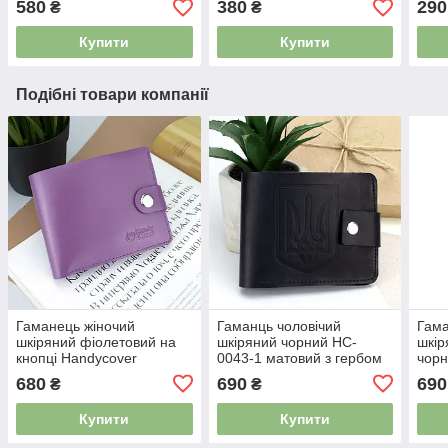
580
380
290
₴
₴
Купити
Купити
Подібні товари компанії
Гаманець жіночий
Гаманць чоловічий
Гама
шкіряний фіолетовий на
шкіряний чорний HC-
шкір
кнопці Handycover
0043-1 матовий з гербом
чорн
HC0042
України на кнопці
герб
680
690
690
₴
₴
Купити
Купити