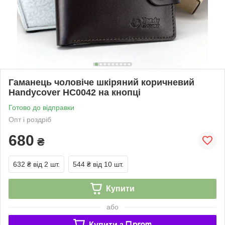
Гаманець чоловіче шкіряний коричневий
Handycover HC0042 на кнопці
Готово до відправки
Опт і роздріб
680
₴
632 ₴
від 2 шт.
544 ₴
від 10 шт.
Купити
або
Купити з