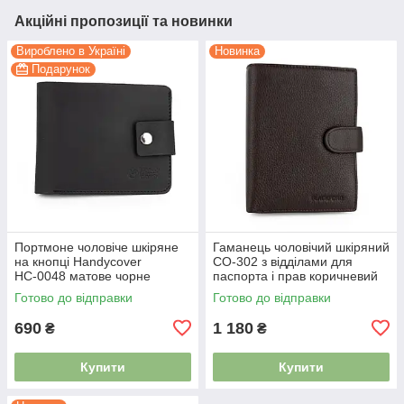
Акційні пропозиції та новинки
Вироблено в Україні
Новинка
Подарунок
Портмоне чоловіче шкіряне
Гаманець чоловічий шкіряний
на кнопці Handycover
СО-302 з відділами для
НС-0048 матове чорне
паспорта і прав коричневий
Готово до відправки
Готово до відправки
690
1 180
₴
₴
Купити
Купити