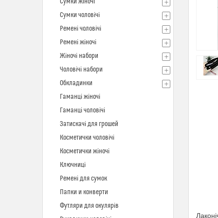
Сумки жіночі
Сумки чоловічі
Ремені чоловічі
Ремені жіночі
Жіночі набори
Чоловічі набори
Обкладинки
Гаманці жіночі
Гаманці чоловічі
Затискачі для грошей
Косметички чоловічі
Косметички жіночі
Ключниці
Ремені для сумок
Папки и конверти
Футляри для окулярів
Лаконі