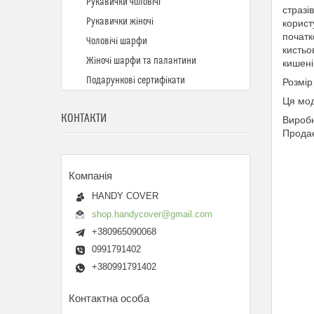
Рукавички чоловічі
стразі
Рукавички жіночі
корист
початк
Чоловічі шарфи
кистьо
Жіночі шарфи та палантини
кишені
Подарункові сертифікати
Розмір
Ця мод
КОНТАКТИ
Виробн
Продає
HANDY COVER
shop.handycover@gmail.com
+380965090068
0991791402
+380991791402