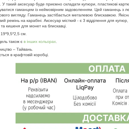
в. У такий аксесуар буде приємно складати купюри, пластикові картки
уватися гаманцем із неймовірним задоволенням. Цей гаманець з лег
ового вигляду. Гаманець застібається металевою блискавкою. Якісна
вий ремінь на карабіні. Аксесуар місткий - є 3 відділення для купюр
 та кишеня для монет на блискавці.
 19*9,5*2,5 см.
ель також є
в інших кольорах
.
ицтво – Тайвань.
ться в крафтовій коробці.