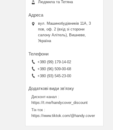
Людмила та Тетяна
вул. Машинобудівників 11А, 3
пов, оф. 2 (вхід зі сторони
салону Алітель), Вишневе,
Україна
+380 (99) 179-14-02
+380 (96) 509-00-68
+380 (93) 545-23-00
Дисконт-канал
https://t.me/handycover_discount
Тік-ток
https://www.tiktok.com/@handy.cover