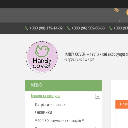
+380 (99) 179-14-02
+380 (96) 509-00-68
+380 (93
HANDY COVER — твої якісні аксесуари з
натуральної шкіри
Товари та послуги
Нови
Патріотичні товари
! НОВИНКИ
* ТОП 50 популярних товарів *