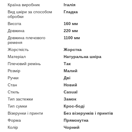
Країна виробник
Італія
Вид шкіри за способом
Гладка
обробки
Висота
160 мм
Довжина
220 мм
Довжина плечового
1100 мм
ременя
Жорсткість
Жорстка
Матеріал
Натуральна шкіра
Плечовий ремінь
Так
Розмір
Малий
Ручки
Дві
Стан
Новий
Стиль
Casual
Тип застежки
Замок
Тип сумки
Крос-боді
Візерунки і принти
Без візерунків і принтів
Форма
Прямокутна
Колір
Чорний