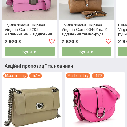
Сумка жіноча шкіряна
Сумка жіноча шкіряна
Сумк
Virginia Conti 2203
Virginia Conti 03462 на 2
Virg
маленька на 2 відділення
відділення темно-руда
ручк
рожева
2 920
2 820
2 9
₴
₴
Купити
Купити
Акційні пропозиції та новинки
Made in Italy
–57%
Made in Italy
–49%