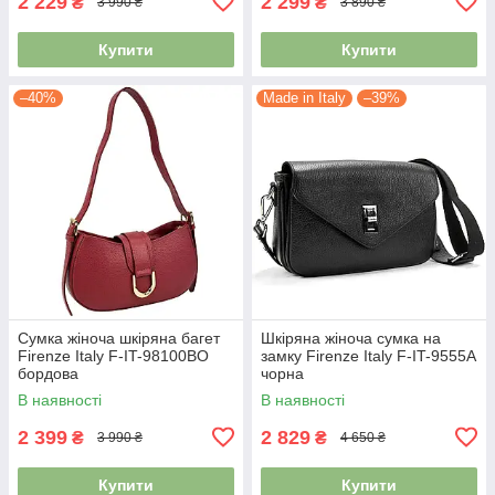
2 229
2 299
₴
₴
3 990 ₴
3 890 ₴
Купити
Купити
–40%
Made in Italy
–39%
Сумка жіноча шкіряна багет
Шкіряна жіноча сумка на
Firenze Italy F-IT-98100BO
замку Firenze Italy F-IT-9555A
бордова
чорна
В наявності
В наявності
2 399
2 829
₴
₴
3 990 ₴
4 650 ₴
Купити
Купити