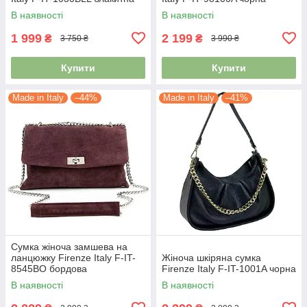
В наявності
В наявності
1 999
2 199
₴
₴
3 750 ₴
3 990 ₴
Купити
Купити
Made in Italy
–44%
Made in Italy
–41%
Сумка жіноча замшева на
ланцюжку Firenze Italy F-IT-
Жіноча шкіряна сумка
8545BO бордова
Firenze Italy F-IT-1001A чорна
В наявності
В наявності