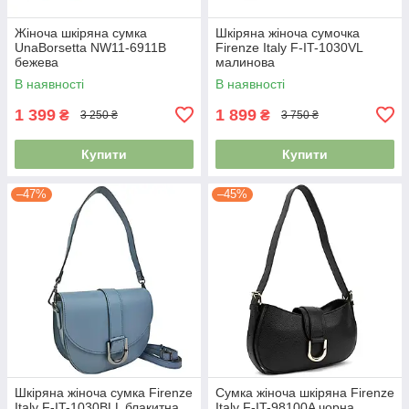
Жіноча шкіряна сумка
Шкіряна жіноча сумочка
UnaBorsetta NW11-6911B
Firenze Italy F-IT-1030VL
бежева
малинова
В наявності
В наявності
1 399
1 899
₴
₴
3 250 ₴
3 750 ₴
Купити
Купити
–47%
–45%
Шкіряна жіноча сумка Firenze
Сумка жіноча шкіряна Firenze
Italy F-IT-1030BLL блакитна
Italy F-IT-98100A чорна