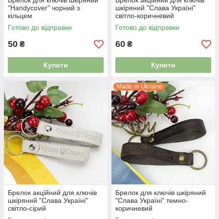
Брелок для ключів шкіряний
Брелок акційний для ключів
"Handycover" чорний з
шкіряний "Слава Україні"
кільцем
світло-коричневий
Готово до відправки
Готово до відправки
50
60
₴
₴
Купити
Купити
Made in Ukraine
Брелок акційний для ключів
Брелок для ключів шкіряний
шкіряний "Слава Україні"
"Слава Україні" темно-
світло-сірий
коричневий