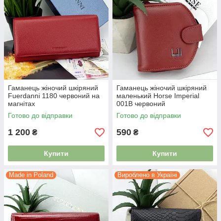
Гаманець жіночий шкіряний
Гаманець жіночий шкіряний
Fuerdanni 1180 червоний на
маленький Horse Imperial
магнітах
001B червоний
Готово до відправки
Готово до відправки
1 200
590
₴
₴
Купити
Купити
Made in Poland
Вироблено в Україні