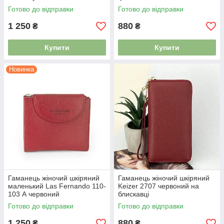
Готово до відправки
Готово до відправки
1 250
880
₴
₴
Купити
Купити
Новинка
Гаманець жіночий шкіряний
Гаманець жіночий шкіряний
маленький Las Fernando 110-
Keizer 2707 червоний на
103 А червоний
блискавці
Готово до відправки
Готово до відправки
1 250
880
₴
₴