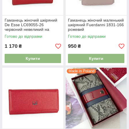
Гаманець жіночий шкіряний
Гаманець жіночий маленький
De Esse LC69055-26
шкіряний Fuerdanni 1831-166
червоний невеликий на
рожевий
магніті
Готово до відправки
Готово до відправки
1 170
950
₴
₴
Купити
Купити
Made in Poland