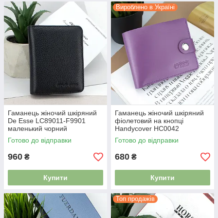
Вироблено в Україні
Гаманець жіночий шкіряний
Гаманець жіночий шкіряний
De Esse LC89011-F9901
фіолетовий на кнопці
маленький чорний
Handycover HC0042
Готово до відправки
Готово до відправки
960
680
₴
₴
Купити
Купити
Топ продажів