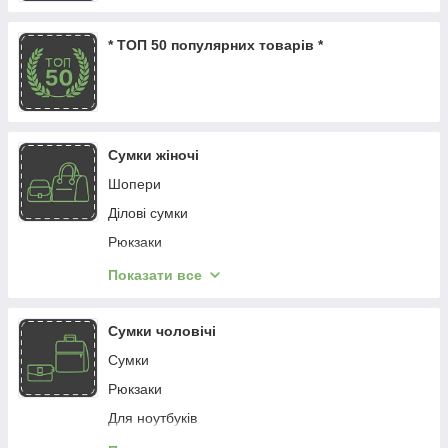
* ТОП 50 популярних товарів *
Сумки жіночі
Шопери
Ділові сумки
Рюкзаки
Маленькі сумки
Показати все
Сумки
Бананки
Сумки чоловічі
Для ноутбуків
Сумки
Рюкзаки
Для ноутбуків
Бананки