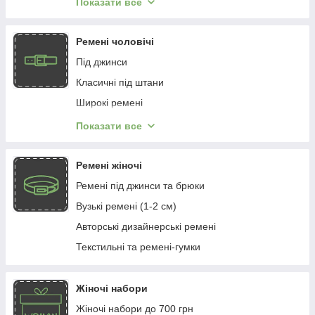
Показати все
Клатчі та барсетки
Ремені чоловічі
Під джинси
Класичні під штани
Широкі ремені
Батальні ремені 145-180 см
Показати все
Текстильні та ремені-гумки
Широкі та військові ремені
Ремені жіночі
Батальні ремені (145-180 см)
Ремені під джинси та брюки
Підтяжки
Вузькі ремені (1-2 см)
Дитячі ремені
Авторські дизайнерські ремені
Текстильні та ремені-гумки
Жіночі набори
Жіночі набори до 700 грн