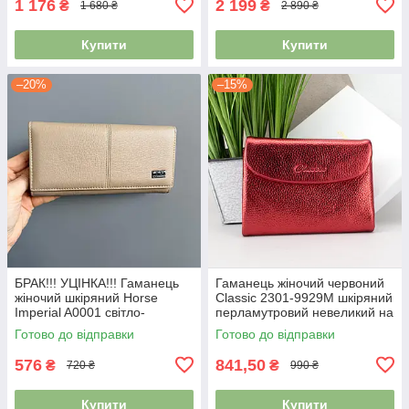
1 176
2 199
₴
₴
1 680 ₴
2 890 ₴
Купити
Купити
–20%
–15%
БРАК!!! УЦІНКА!!! Гаманець
Гаманець жіночий червоний
жіночий шкіряний Horse
Classic 2301-9929M шкіряний
Imperial A0001 світло-
перламутровий невеликий на
бежевий
магніті
Готово до відправки
Готово до відправки
576
841,50
₴
₴
720 ₴
990 ₴
Купити
Купити