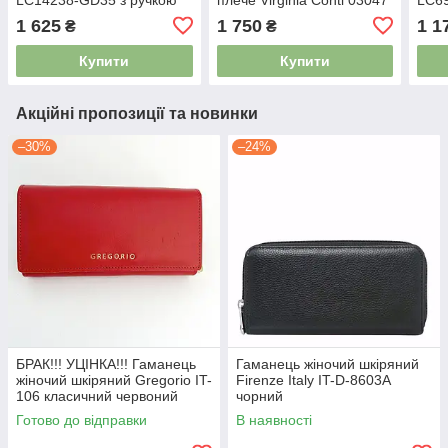
сірий
чорний
беже
1 625
1 750
1 1
₴
₴
магні
Купити
Купити
Акційні пропозиції та новинки
–30%
–24%
БРАК!!! УЦІНКА!!! Гаманець
Гаманець жіночий шкіряний
жіночий шкіряний Gregorio IT-
Firenze Italy IT-D-8603A
106 класичний червоний
чорний
Готово до відправки
В наявності