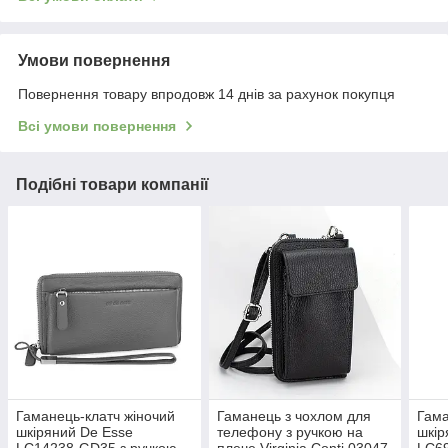
Умови повернення
Повернення товару впродовж 14 днів за рахунок покупця
Всі умови повернення
Подібні товари компанії
Гаманець-клатч жіночий
Гаманець з чохлом для
Гама
шкіряний De Esse
телефону з ручкою на
шкір
LC14238-GD35 з ручкою
плече Virginia Conti 03047
LC69