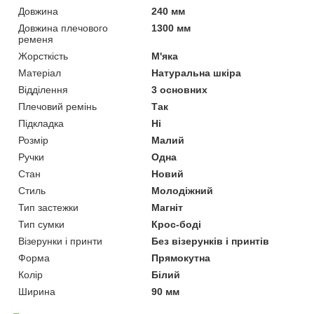
Довжина
240 мм
Довжина плечового
1300 мм
ременя
Жорсткість
М'яка
Матеріал
Натуральна шкіра
Відділення
3 основних
Плечовий ремінь
Так
Підкладка
Ні
Розмір
Малий
Ручки
Одна
Стан
Новий
Стиль
Молодіжний
Тип застежки
Магніт
Тип сумки
Крос-боді
Візерунки і принти
Без візерунків і принтів
Форма
Прямокутна
Колір
Білий
Ширина
90 мм