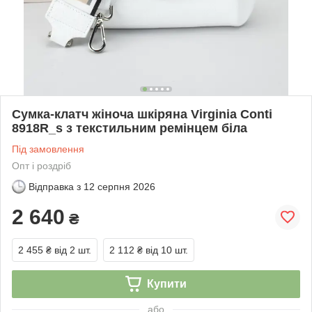
Сумка-клатч жіноча шкіряна Virginia Conti
8918R_s з текстильним ремінцем біла
Під замовлення
Опт і роздріб
Відправка з
12 серпня 2026
2 640
₴
2 455 ₴
від 2 шт.
2 112 ₴
від 10 шт.
Купити
або