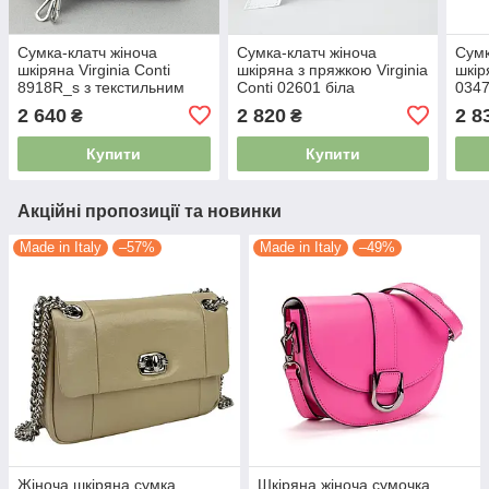
Сумка-клатч жіноча
Сумка-клатч жіноча
Сумк
шкіряна Virginia Conti
шкіряна з пряжкою Virginia
шкір
8918R_s з текстильним
Conti 02601 біла
0347
ремінцем темно-сіра
ремі
2 640
2 820
2 8
₴
₴
Купити
Купити
Акційні пропозиції та новинки
Made in Italy
–57%
Made in Italy
–49%
Жіноча шкіряна сумка
Шкіряна жіноча сумочка