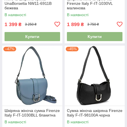
UnaBorsetta NW11-6911B
Firenze Italy F-IT-1030VL
бежева
малинова
В наявності
В наявності
1 399
1 899
₴
₴
3 250 ₴
3 750 ₴
Купити
Купити
–47%
–45%
Шкіряна жіноча сумка Firenze
Сумка жіноча шкіряна Firenze
Italy F-IT-1030BLL блакитна
Italy F-IT-98100A чорна
В наявності
В наявності