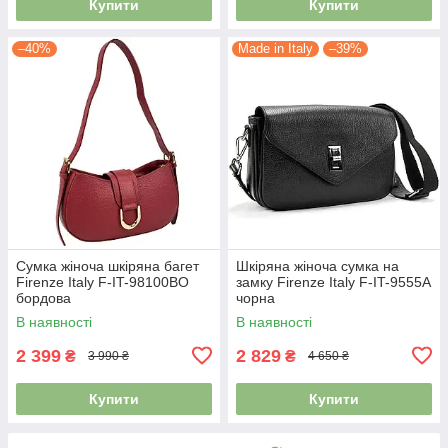
Купити
Купити
–40%
Made in Italy
–39%
Сумка жіноча шкіряна багет
Шкіряна жіноча сумка на
Firenze Italy F-IT-98100BO
замку Firenze Italy F-IT-9555A
бордова
чорна
В наявності
В наявності
2 399
2 829
₴
₴
3 990 ₴
4 650 ₴
Купити
Купити