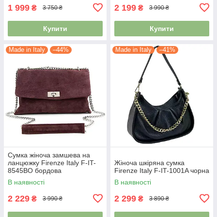
1 999
2 199
₴
₴
3 750 ₴
3 990 ₴
Купити
Купити
Made in Italy
–44%
Made in Italy
–41%
Сумка жіноча замшева на
ланцюжку Firenze Italy F-IT-
Жіноча шкіряна сумка
8545BO бордова
Firenze Italy F-IT-1001A чорна
В наявності
В наявності
2 229
2 299
₴
₴
3 990 ₴
3 890 ₴