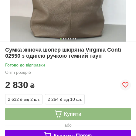
Сумка жіноча шопер шкіряна Virginia Conti
02550 з однією ручкою темний тауп
Готово до відправки
Опт і роздріб
2 830
₴
2 632 ₴
від 2 шт.
2 264 ₴
від 10 шт.
Купити
або
Купити з