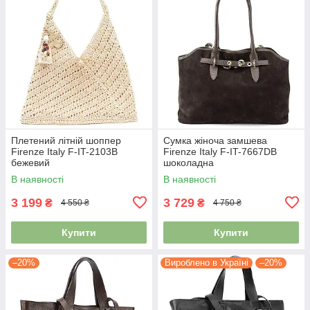
Плетений літній шоппер
Сумка жіноча замшева
Firenze Italy F-IT-2103B
Firenze Italy F-IT-7667DB
бежевий
шоколадна
В наявності
В наявності
3 199
3 729
₴
₴
4 550 ₴
4 750 ₴
Купити
Купити
–20%
Вироблено в Україні
–20%