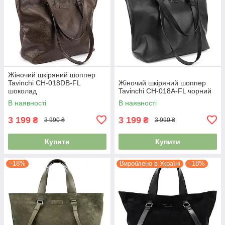
Жіночий шкіряний шоппер
Tavinchi CH-018DB-FL
Жіночий шкіряний шоппер
шоколад
Tavinchi CH-018A-FL чорний
В наявності
В наявності
3 199
3 199
₴
₴
3 990 ₴
3 990 ₴
Купити
Купити
–18%
Вироблено в Україні
–18%