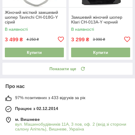
Жіночий місткий замшевий
шопер Tavinchi CH-018G-Y
Замшевий жіночий шопер
сірий
Klari CH-013A-Y чорний
В наявності
В наявності
3 499
3 299
₴
₴
4 250 ₴
3 990 ₴
Купити
Купити
Показати ще
Про нас
97% позитивних з 433 відгуків за рік
Працює з 02.12.2014
м. Вишневе
вул. Машинобудівників 11А, 3 пов, оф. 2 (вхід зі сторони
салону Алітель), Вишневе, Україна