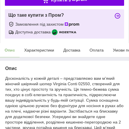
Що таке купити з Пром?
Замовлення під захистом
Доступна доставка
Опис
Характеристики
Доставка
Оплата
Умови п
Опис
Досконалість у кожній деталі – представляємо вам м'який
жіночий шкіряний шопер Virginia Conti 02550, створений для
тих, хто цінує простоту та зручність. Ця темно-бежева сумка
поєднує в собі елегантність та практичність, підкреслюючи
вашу індивідуальність у будь-якій ситуації. Сумка оснащена
однією цільною ручкою без фурнітури для носіння в руках або
на плечі, надаючи різні варіанти. Застібається на блискавку
для додаткової безпеки. Усередині ви знайдете одне
просторе відділення, розділене кишенею-перегородкою на 2
частини, зручна потайна кишеня на блискавці. Цей м'який