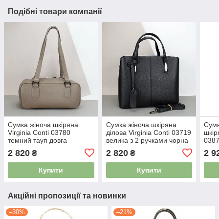
Подібні товари компанії
Сумка жіноча шкіряна
Сумка жіноча шкіряна
Сумк
Virginia Conti 03780
ділова Virginia Conti 03719
шкір
темний тауп довга
велика з 2 ручками чорна
0387
руд
2 820
2 820
2 9
₴
₴
Купити
Купити
Акційні пропозиції та новинки
–30%
–21%