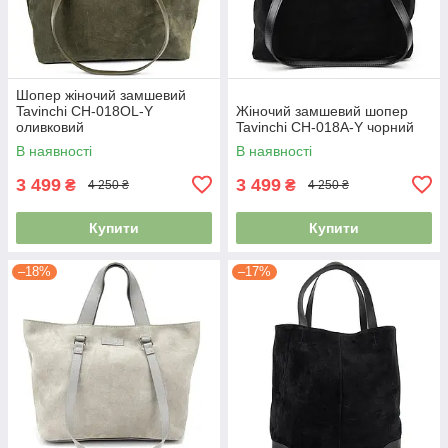
Шопер жіночий замшевий
Tavinchi CH-018OL-Y
Жіночий замшевий шопер
оливковий
Tavinchi CH-018A-Y чорний
В наявності
В наявності
3 499
3 499
₴
₴
4 250 ₴
4 250 ₴
Купити
Купити
–18%
–17%