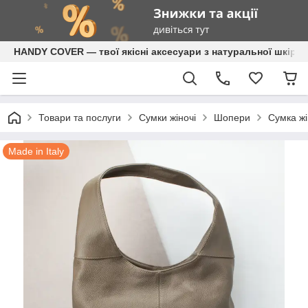
HANDY COVER — твої якісні аксесуари з натуральної шкіри
Товари та послуги
Сумки жіночі
Шопери
Сумка жі
Made in Italy