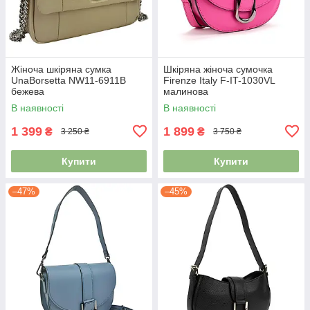
Жіноча шкіряна сумка
Шкіряна жіноча сумочка
UnaBorsetta NW11-6911B
Firenze Italy F-IT-1030VL
бежева
малинова
В наявності
В наявності
1 399
1 899
₴
₴
3 250 ₴
3 750 ₴
Купити
Купити
–47%
–45%