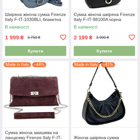
Шкіряна жіноча сумка Firenze
Сумка жіноча шкіряна Firenze
Italy F-IT-1030BLL блакитна
Italy F-IT-98100A чорна
В наявності
В наявності
1 999
2 199
₴
₴
3 750 ₴
3 990 ₴
Купити
Купити
Made in Italy
–44%
Made in Italy
–41%
Сумка жіноча замшева на
ланцюжку Firenze Italy F-IT-
Жіноча шкіряна сумка