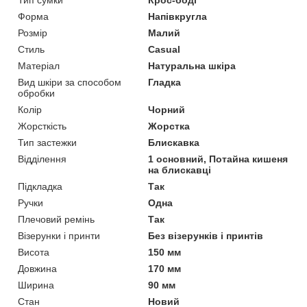
Форма
Напівкругла
Розмір
Малий
Стиль
Casual
Матеріал
Натуральна шкіра
Вид шкіри за способом
Гладка
обробки
Колір
Чорний
Жорсткість
Жорстка
Тип застежки
Блискавка
Відділення
1 основний, Потайна кишеня
на блискавці
Підкладка
Так
Ручки
Одна
Плечовий ремінь
Так
Візерунки і принти
Без візерунків і принтів
Висота
150 мм
Довжина
170 мм
Ширина
90 мм
Стан
Новий