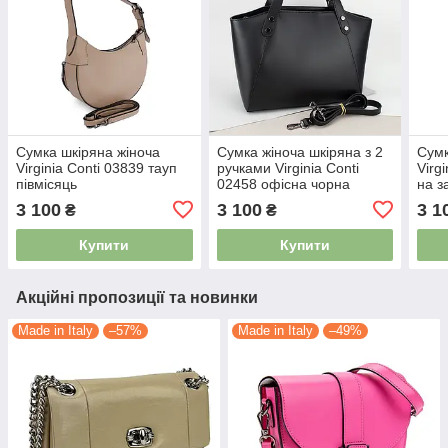
Сумка шкіряна жіноча
Сумка жіноча шкіряна з 2
Сумк
Virginia Conti 03839 тауп
ручками Virginia Conti
Virg
півмісяць
02458 офісна чорна
на з
3 100
3 100
3 1
₴
₴
Купити
Купити
Акційні пропозиції та новинки
Made in Italy
–57%
Made in Italy
–49%