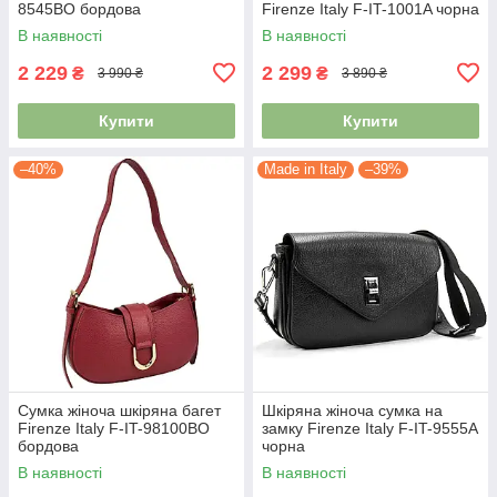
8545BO бордова
Firenze Italy F-IT-1001A чорна
В наявності
В наявності
2 229
2 299
₴
₴
3 990 ₴
3 890 ₴
Купити
Купити
–40%
Made in Italy
–39%
Сумка жіноча шкіряна багет
Шкіряна жіноча сумка на
Firenze Italy F-IT-98100BO
замку Firenze Italy F-IT-9555A
бордова
чорна
В наявності
В наявності