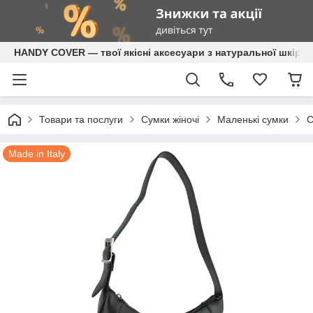
HANDY COVER — твої якісні аксесуари з натуральної шкіри
Товари та послуги
Сумки жіночі
Маленькі сумки
С
Made in Italy