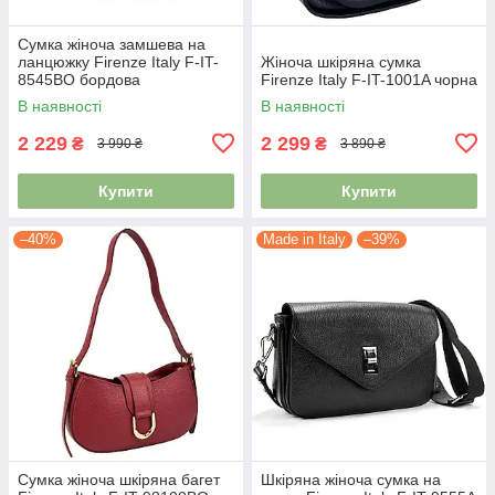
Сумка жіноча замшева на
ланцюжку Firenze Italy F-IT-
Жіноча шкіряна сумка
8545BO бордова
Firenze Italy F-IT-1001A чорна
В наявності
В наявності
2 229
2 299
₴
₴
3 990 ₴
3 890 ₴
Купити
Купити
–40%
Made in Italy
–39%
Сумка жіноча шкіряна багет
Шкіряна жіноча сумка на