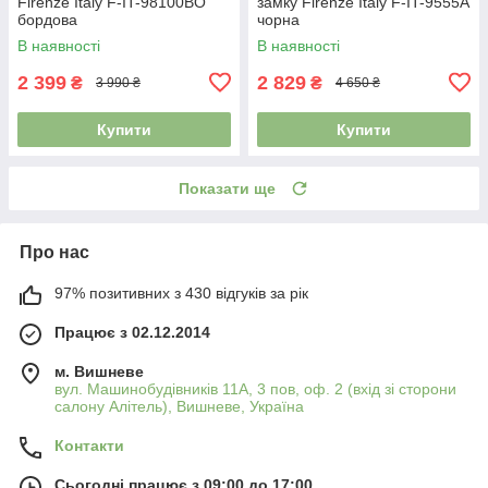
Firenze Italy F-IT-98100BO
замку Firenze Italy F-IT-9555A
бордова
чорна
В наявності
В наявності
2 399
2 829
₴
₴
3 990 ₴
4 650 ₴
Купити
Купити
Показати ще
Про нас
97% позитивних з 430 відгуків за рік
Працює з 02.12.2014
м. Вишневе
вул. Машинобудівників 11А, 3 пов, оф. 2 (вхід зі сторони
салону Алітель), Вишневе, Україна
Контакти
Сьогодні працює з 09:00 до 17:00