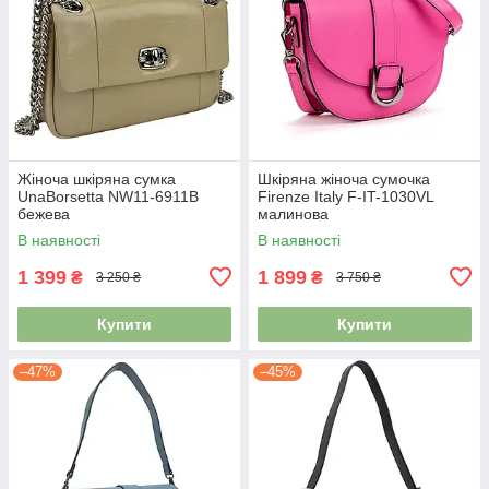
Жіноча шкіряна сумка
Шкіряна жіноча сумочка
UnaBorsetta NW11-6911B
Firenze Italy F-IT-1030VL
бежева
малинова
В наявності
В наявності
1 399
1 899
₴
₴
3 250 ₴
3 750 ₴
Купити
Купити
–47%
–45%