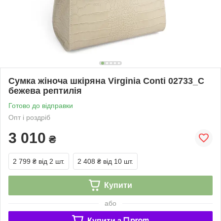
Сумка жіноча шкіряна Virginia Conti 02733_С
бежева рептилія
Готово до відправки
Опт і роздріб
3 010
₴
2 799 ₴
від 2 шт.
2 408 ₴
від 10 шт.
Купити
або
Купити з