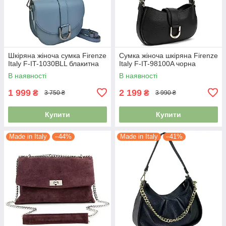
Шкіряна жіноча сумка Firenze
Сумка жіноча шкіряна Firenze
Italy F-IT-1030BLL блакитна
Italy F-IT-98100A чорна
В наявності
В наявності
1 999
2 199
₴
₴
3 750 ₴
3 990 ₴
Купити
Купити
Made in Italy
–44%
Made in Italy
–41%