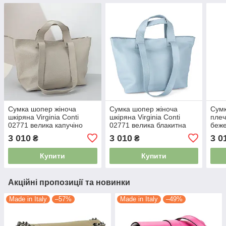
Сумка шопер жіноча
Сумка шопер жіноча
Сумк
шкіряна Virginia Conti
шкіряна Virginia Conti
плеч
02771 велика капучіно
02771 велика блакитна
беж
3 010
3 010
3 0
₴
₴
Купити
Купити
Акційні пропозиції та новинки
Made in Italy
–57%
Made in Italy
–49%