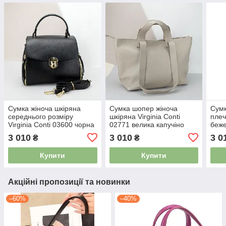
Сумка жіноча шкіряна
Сумка шопер жіноча
Сумк
середнього розміру
шкіряна Virginia Conti
плеч
Virginia Conti 03600 чорна
02771 велика капучіно
беж
3 010
3 010
3 0
₴
₴
Купити
Купити
Акційні пропозиції та новинки
–60%
–40%