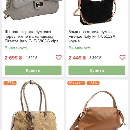
Жіноча шкіряна сумочка
Замшева жіноча сумка
через плече на ланцюжку
Firenze Italy F-IT-86112A
Firenze Italy F-IT-5865G сіра
чорна
В наявності
В наявності
2 699
2 449
₴
₴
4 390 ₴
3 890 ₴
Купити
Купити
–37%
Новинка
–34%