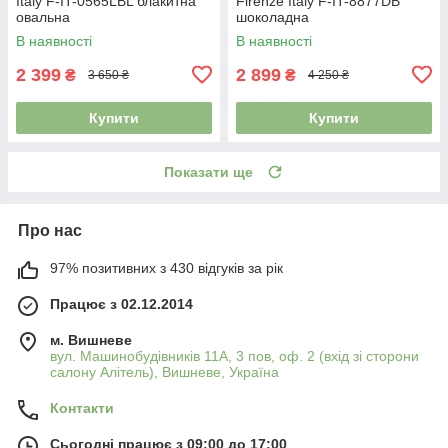
Italy F-IT-0565LBL блакитна
Firenze Italy F-IT-8877DB
овальна
шоколадна
В наявності
В наявності
2 399
2 899
₴
₴
3 650 ₴
4 250 ₴
Купити
Купити
Показати ще
Про нас
97% позитивних з 430 відгуків за рік
Працює з 02.12.2014
м. Вишневе
вул. Машинобудівників 11А, 3 пов, оф. 2 (вхід зі сторони
салону Алітель), Вишневе, Україна
Контакти
Сьогодні працює з 09:00 до 17:00