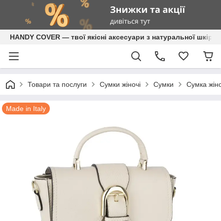
HANDY COVER — твої якісні аксесуари з натуральної шкіри
Товари та послуги
Сумки жіночі
Сумки
Сумка жіно
Made in Italy