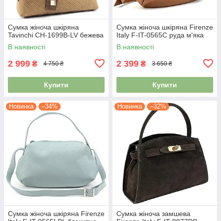
Сумка жіноча шкіряна
Сумка жіноча шкіряна Firenze
Tavinchi CH-1699B-LV бежева
Italy F-IT-0565C руда м'яка
В наявності
В наявності
2 999
2 399
₴
₴
4 750 ₴
3 650 ₴
Купити
Купити
Новинка
–34%
Новинка
–32%
Сумка жіноча шкіряна Firenze
Сумка жіноча замшева