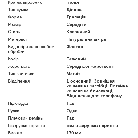
Країна виробник
Італія
Тип сумки
Ділова
Форма
Трапеція
Розмір
Середній
Стиль
Класичний
Матеріал
Натуральна шкіра
Вид шкіри за способом
Флотар
обробки
Колір
Бежевий
Жорсткість
Середньої жорсткості
Тип застежки
Магніт
Відділення
1 основний, Зовнішня
кишеня на застібці, Потайна
кишеня на блискавці,
Відділення для телефону
Підкладка
Так
Ручки
Одна
Плечовий ремінь
Так
Візерунки і принти
Без візерунків і принтів
Висота
170 мм