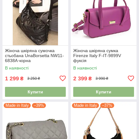
Жіноча шкіряна сумочка
Жіноча шкіряна сумка
стьобана UnaBorsetta NW11-
Firenze Italy F-IT-9899V
6838A чорна
фуксія
В наявності
В наявності
1 299
2 399
₴
₴
3 250 ₴
3 990 ₴
Купити
Купити
Made in Italy
–39%
Made in Italy
–37%