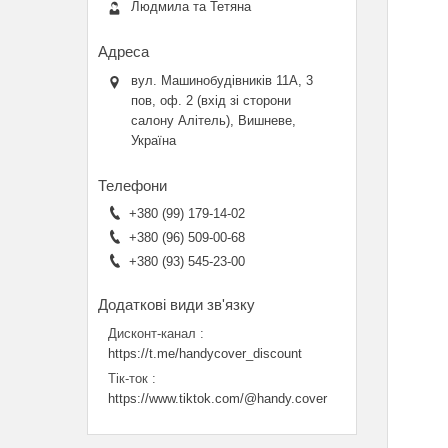
Людмила та Тетяна
вул. Машинобудівників 11А, 3
пов, оф. 2 (вхід зі сторони
салону Алітель), Вишневе,
Україна
+380 (99) 179-14-02
+380 (96) 509-00-68
+380 (93) 545-23-00
Дисконт-канал
https://t.me/handycover_discount
Тік-ток
https://www.tiktok.com/@handy.cover