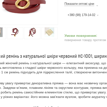
Показати оптові ціни
+380 (99) 179-14-02
повернення товару протягом
ий ремінь з натуральної шкіри червоний HC-1001, ширин
ий жіночий ремінь з натуральної шкіри — елегантний аксесуар, що
 виготовлена з гладкої шкіри червоного кольору, яка приємна на до
 1 см ремінь підходить для підкреслення талії, створюючи витончени
ву увагу привертає декоративна пряжка — вона має незвичну орга
. Завдяки м’яким, плавним лініям та округлим контурам, пряжка ви
 робить ремінь самостійним елементом стилю, що привертає увагу. 
 у різних варіантах: його можна зав'язати вузлом, зробити акуратну 