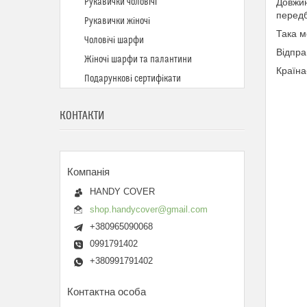
Рукавички чоловічі
Довжин
передб
Рукавички жіночі
Така м
Чоловічі шарфи
Відпра
Жіночі шарфи та палантини
Країна
Подарункові сертифікати
КОНТАКТИ
HANDY COVER
shop.handycover@gmail.com
+380965090068
0991791402
+380991791402