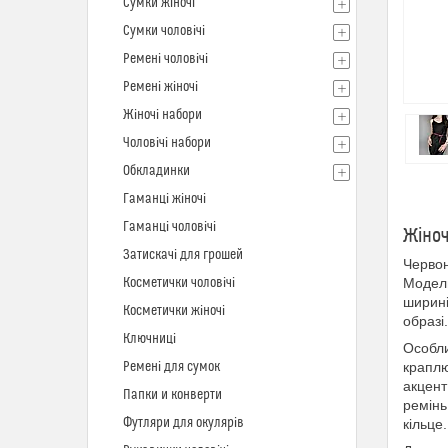
Сумки жіночі
Сумки чоловічі
Ремені чоловічі
Ремені жіночі
Жіночі набори
Чоловічі набори
Обкладинки
Гаманці жіночі
Гаманці чоловічі
Жіноч
Затискачі для грошей
Червон
Косметички чоловічі
Модель
ширині
Косметички жіночі
образі.
Ключниці
Особли
Ремені для сумок
краплю
акцент
Папки и конверти
ремінь
Футляри для окулярів
кільце.