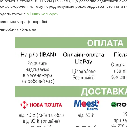
а ременя становить 115 см (+/- 5 см), що дозволяє адаптувати аксе
ачає вкорочення, тому перед покупкою рекомендується уточнити п
одель також є
в інших кольорах
.
вляється у крафт-коробці.
-виробник - Україна.