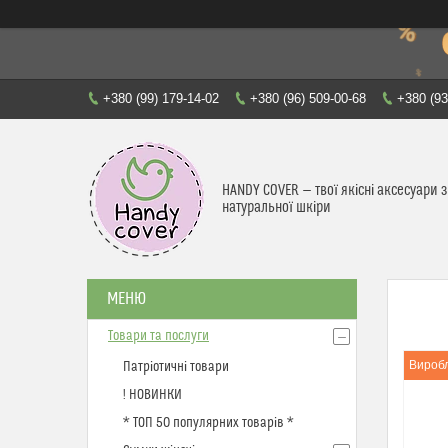
+380 (99) 179-14-02
+380 (96) 509-00-68
+380 (93
HANDY COVER — твої якісні аксесуари з
натуральної шкіри
Товари та послуги
Виробл
Патріотичні товари
! НОВИНКИ
* ТОП 50 популярних товарів *