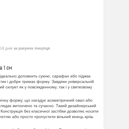
 14 днів
за рахунок покупця
а 1 см
 ідеально доповнить сукню, сарафан або піджак.
тик і добре тримає форму. Завдяки універсальній
й силует як у повсякденному, так і у святковому
нічну форму, що нагадує асиметричний овал або
глядає витончено та сучасно. Такий дизайнерський
Конструкція без класичної застібки дозволяє носити
петлю або просто пропустити вільний кінець крізь