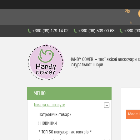
+380 (99) 179-14-02
+380 (96) 509-00-68
+380 (93
HANDY COVER — твої якісні аксесуари з
натуральної шкіри
Товари та послуги
Made in
Патріотичні товари
! НОВИНКИ
* ТОП 50 популярних товарів *