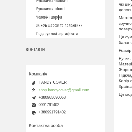
Рукавички чоловічі
які ці
Рукавички жіночі
доповн
Чоловічі шарфи
Магніт
зручно
Жіночі шарфи та палантини
поверх
Подарункові сертифікати
Ця сум
баланс
КОНТАКТИ
Розмір:
Ручки: 
Матері
Жорстк
Підкла
Колір 
HANDY COVER
Країна
shop.handycover@gmail.com
Ця мод
+380965090068
0991791402
+380991791402