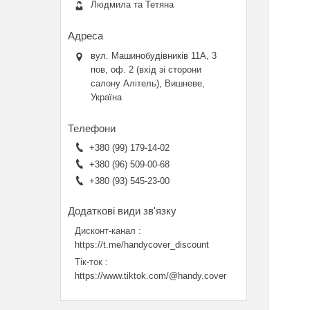
Людмила та Тетяна
вул. Машинобудівників 11А, 3
пов, оф. 2 (вхід зі сторони
салону Алітель), Вишневе,
Україна
+380 (99) 179-14-02
+380 (96) 509-00-68
+380 (93) 545-23-00
Дисконт-канал
https://t.me/handycover_discount
Тік-ток
https://www.tiktok.com/@handy.cover