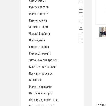
Сумки жіночі
Сумки чоловічі
Ремені чоловічі
Ремені жіночі
Жіночі набори
Чоловічі набори
Обкладинки
Гаманці жіночі
Гаманці чоловічі
Затискачі для грошей
Косметички чоловічі
Косметички жіночі
Ключниці
Ремені для сумок
Папки и конверти
Футляри для окулярів
Напівк