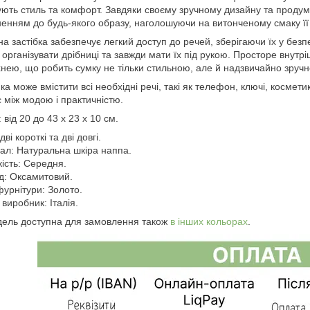
нують стиль та комфорт. Завдяки своєму зручному дизайну та проду
енням до будь-якого образу, наголошуючи на витонченому смаку її 
на застібка забезпечує легкий доступ до речей, зберігаючи їх у безп
 організувати дрібниці та завжди мати їх під рукою. Просторе внутр
нею, що робить сумку не тільки стильною, але й надзвичайно зруч
ка може вмістити всі необхідні речі, такі як телефон, ключі, космет
 між модою і практичністю.
 від 20 до 43 x 23 x 10 см.
дві короткі та дві довгі.
ал: Натуральна шкіра наппа.
ість: Середня.
д: Оксамитовий.
фурнітури: Золото.
 виробник: Італія.
ель доступна для замовлення також
в інших кольорах
.